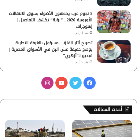
5 نجوم عرب يخطفون الأضواء بسوق الانتقالات
الأوروبية 2026.. “رؤية” تكشف التفاصيل |
إنفوجراف
منذ 4 أيام
تصريح أثار القلق.. مسؤول بالغرفة التجارية
يوضح حقيقة غش البن في الأسواق المصرية |
فيديو لـ”أزهري”
منذ 5 أيام
ف
ت
ي
ا
ي
و
و
ن
س
ي
ت
س
أحدث المقالات
ب
ت
ي
ت
و
ر
و
ق