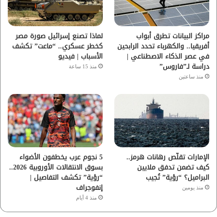
ك
ب
ر
ا
مراكز البيانات تطرق أبواب
لماذا تصنع إسرائيل صورة مصر
أفريقيا.. والكهرباء تحدد الرابحين
كخطر عسكري.. “ماعت” تكشف
م
في عصر الذكاء الاصطناعي |
الأسباب | فيديو
دراسة لـ”فاروس”
منذ 15 ساعة
منذ ساعتين
الإمارات تقلّص رهانات هرمز..
5 نجوم عرب يخطفون الأضواء
كيف تضمن تدفق ملايين
بسوق الانتقالات الأوروبية 2026..
البراميل؟ “رؤية” تُجيب
“رؤية” تكشف التفاصيل |
إنفوجراف
منذ يومين
منذ 4 أيام