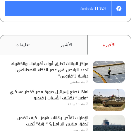
11٬824
facebook
الأخيرة
الأشهر
تعليقات
مراكز البيانات تطرق أبواب أفريقيا.. والكهرباء
تحدد الرابحين في عصر الذكاء الاصطناعي |
دراسة لـ”فاروس”
منذ ساعتين
لماذا تصنع إسرائيل صورة مصر كخطر عسكري..
“ماعت” تكشف الأسباب | فيديو
منذ 15 ساعة
الإمارات تقلّص رهانات هرمز.. كيف تضمن
تدفق ملايين البراميل؟ “رؤية” تُجيب
منذ يومين