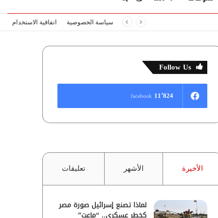
سياسة الخصوصية
اتفاقية الاستخدام
المظلم
عن
Follow Us
11٬824
facebook
الأخيرة
الأشهر
تعليقات
لماذا تصنع إسرائيل صورة مصر
كخطر عسكري.. “ماعت”