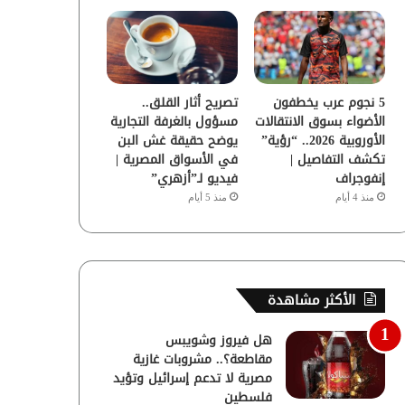
5 نجوم عرب يخطفون
تصريح أثار القلق..
الأضواء بسوق الانتقالات
مسؤول بالغرفة التجارية
الأوروبية 2026.. “رؤية”
يوضح حقيقة غش البن
تكشف التفاصيل |
في الأسواق المصرية |
إنفوجراف
فيديو لـ”أزهري”
منذ 4 أيام
منذ 5 أيام
الأكثر مشاهدة
هل فيروز وشويبس
مقاطعة؟.. مشروبات غازية
مصرية لا تدعم إسرائيل وتؤيد
فلسطين