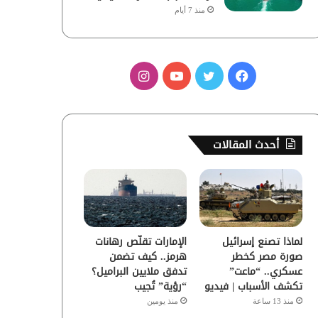
منذ 7 أيام
ف
ت
ي
ا
ي
و
و
ن
س
ي
ت
س
أحدث المقالات
ب
ت
ي
ت
و
ر
و
ق
ك
ب
ر
لماذا تصنع إسرائيل
الإمارات تقلّص رهانات
ا
صورة مصر كخطر
هرمز.. كيف تضمن
عسكري.. “ماعت”
تدفق ملايين البراميل؟
م
تكشف الأسباب | فيديو
“رؤية” تُجيب
منذ 13 ساعة
منذ يومين