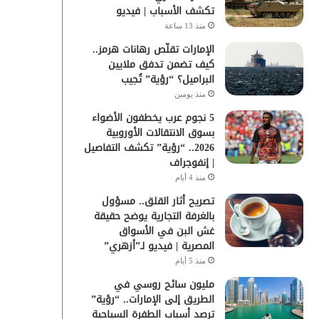
تكشف الأسباب | فيديو
منذ 13 ساعة
الإمارات تقلّص رهانات هرمز..
كيف تضمن تدفق ملايين
البراميل؟ “رؤية” تُجيب
منذ يومين
5 نجوم عرب يخطفون الأضواء
بسوق الانتقالات الأوروبية
2026.. “رؤية” تكشف التفاصيل
| إنفوجراف
منذ 4 أيام
تصريح أثار القلق.. مسؤول
بالغرفة التجارية يوضح حقيقة
غش البن في الأسواق
المصرية | فيديو لـ”أزهري”
منذ 5 أيام
مليون سائح روسي في
الطريق إلى الإمارات.. “رؤية”
ترصد أسباب الطفرة السياحية