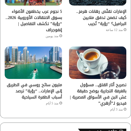
ا
الإمارات تقلّص رهانات هرمز..
5 نجوم عرب يخطفون الأضواء
كيف تضمن تدفق ملايين
بسوق الانتقالات الأوروبية 2026..
م
البراميل؟ “رؤية” تُجيب
“رؤية” تكشف التفاصيل |
إنفوجراف
منذ 12 ساعة
منذ يومين
تصريح أثار القلق.. مسؤول
مليون سائح روسي في الطريق
بالغرفة التجارية يوضح حقيقة
إلى الإمارات.. “رؤية” ترصد
غش البن في الأسواق المصرية |
أسباب الطفرة السياحية
فيديو لـ”أزهري”
منذ 5 أيام
منذ 3 أيام