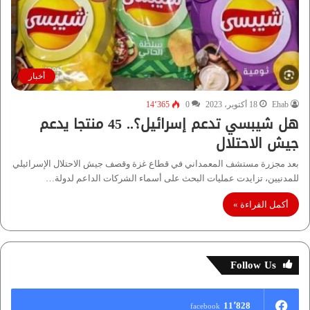
أخبار
Ehab
18 أكتوبر، 2023
0
14٬365
هل شيبسي تدعم إسرائيل؟.. 45 منتجا يدعم
جيش الاحتلال
بعد مجزرة مستشف المعمداني في قطاع غزة وقصف جيش الاحتلال الإسرائيلي
للمدنيين، تزايدت عمليات البحث على أسماء الشركات الداعم لدولة…
أكمل القراءة »
Follow Us
11٬828
facebook