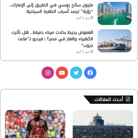
مليون سائح روسي في الطريق إلى الإمارات..
“رؤية” ترصد أسباب الطفرة السياحية
منذ 5 أيام
الغموض يحيط بحادث ميناء دمياط.. هل تأثرت
الكهرباء والغاز في مصر؟ | فيديو لـ”ماعت
جروب”
منذ 5 أيام
ف
ت
ي
ا
ي
و
و
ن
س
ي
ت
س
أحدث المقالات
ب
ت
ي
ت
و
ر
و
ق
ك
ب
ر