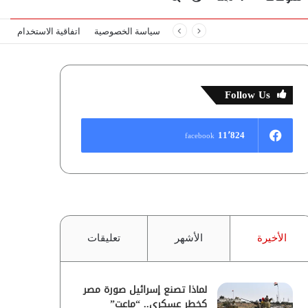
سياسة الخصوصية
اتفاقية الاستخدام
المظلم
عن
Follow Us
11٬824
facebook
الأخيرة
الأشهر
تعليقات
لماذا تصنع إسرائيل صورة مصر
كخطر عسكري.. “ماعت”