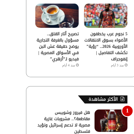
5 نجوم عرب يخطفون
تصريح أثار القلق..
الأضواء بسوق الانتقالات
مسؤول بالغرفة التجارية
الأوروبية 2026.. “رؤية”
يوضح حقيقة غش البن
تكشف التفاصيل |
في الأسواق المصرية |
إنفوجراف
فيديو لـ”أزهري”
منذ 3 أيام
منذ 4 أيام
الأكثر مشاهدة
هل فيروز وشويبس
مقاطعة؟.. مشروبات غازية
مصرية لا تدعم إسرائيل وتؤيد
فلسطين