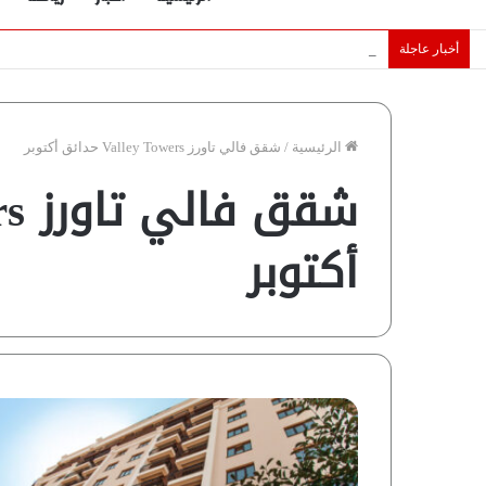
أخبار عاجلة
الإمارات تقلّص رهانات هرمز.. كيف تضمن تدفق ملايين البراميل؟ “ر
الرئيسية
/
شقق فالي تاورز Valley Towers حدائق أكتوبر
أكتوبر