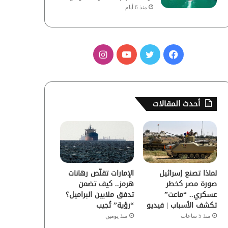
منذ 6 أيام
ف
ت
ي
ا
ي
و
و
ن
س
ي
ت
س
أحدث المقالات
ب
ت
ي
ت
و
ر
و
ق
ك
ب
ر
لماذا تصنع إسرائيل
الإمارات تقلّص رهانات
ا
صورة مصر كخطر
هرمز.. كيف تضمن
عسكري.. “ماعت”
تدفق ملايين البراميل؟
م
تكشف الأسباب | فيديو
“رؤية” تُجيب
منذ 5 ساعات
منذ يومين