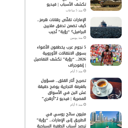
تكشف الأسباب | فيديو
منذ 5 ساعات
الإمارات تقلّص رهانات هرمز..
كيف تضمن تدفق ملايين
البراميل؟ “رؤية” تُجيب
منذ يومين
5 نجوم عرب يخطفون الأضواء
بسوق الانتقالات الأوروبية
2026.. “رؤية” تكشف التفاصيل
| إنفوجراف
منذ 3 أيام
تصريح أثار القلق.. مسؤول
بالغرفة التجارية يوضح حقيقة
غش البن في الأسواق
المصرية | فيديو لـ”أزهري”
منذ 4 أيام
مليون سائح روسي في
الطريق إلى الإمارات.. “رؤية”
ترصد أسباب الطفرة السياحية