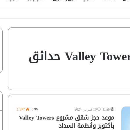
ؤية” تُجيب
شقق فالي تاورز Valley Towers حدائق
Ehab
10 فبراير، 2024
0
1٬377
موعد حجز شقق مشروع Valley Towers
بأكتوبر وأنظمة السداد