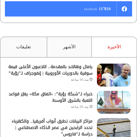
11٬824
facebook
الأخيرة
الأشهر
تعليقات
يامال وهالاند بالمقدمة.. اللاعبون الأعلى قيمة
سوقية بالدوريات الأوروبية | إنفوجراف لـ”رؤية”
منذ 16 ساعة
خبراء لـ”شبكة رؤية”: «اتفاق مكة» يغيّر قواعد
اللعبة بالشرق الأوسط
منذ 20 ساعة
مراكز البيانات تطرق أبواب أفريقيا.. والكهرباء
تحدد الرابحين في عصر الذكاء الاصطناعي |
دراسة لـ”فاروس”