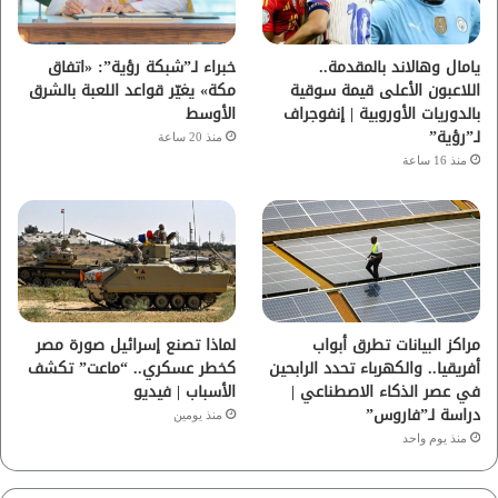
ك
ب
ر
ا
يامال وهالاند بالمقدمة..
خبراء لـ”شبكة رؤية”: «اتفاق
اللاعبون الأعلى قيمة سوقية
مكة» يغيّر قواعد اللعبة بالشرق
م
بالدوريات الأوروبية | إنفوجراف
الأوسط
لـ”رؤية”
منذ 20 ساعة
منذ 16 ساعة
مراكز البيانات تطرق أبواب
لماذا تصنع إسرائيل صورة مصر
أفريقيا.. والكهرباء تحدد الرابحين
كخطر عسكري.. “ماعت” تكشف
في عصر الذكاء الاصطناعي |
الأسباب | فيديو
دراسة لـ”فاروس”
منذ يومين
منذ يوم واحد