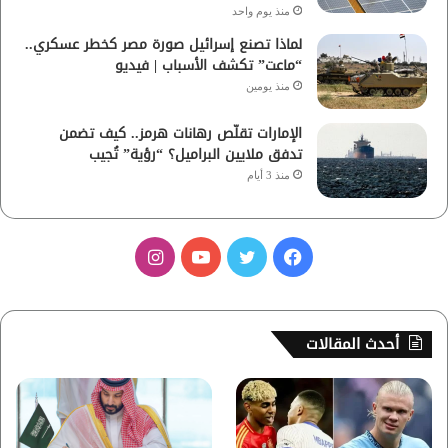
منذ يوم واحد
لماذا تصنع إسرائيل صورة مصر كخطر عسكري..
“ماعت” تكشف الأسباب | فيديو
منذ يومين
الإمارات تقلّص رهانات هرمز.. كيف تضمن
تدفق ملايين البراميل؟ “رؤية” تُجيب
منذ 3 أيام
ف
ت
ي
ا
ي
و
و
ن
س
ي
ت
س
أحدث المقالات
ب
ت
ي
ت
و
ر
و
ق