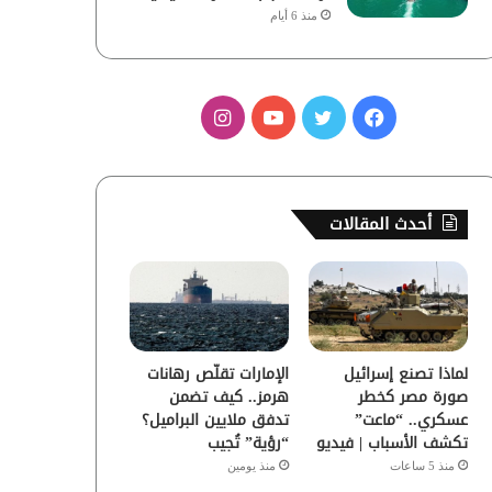
منذ 6 أيام
ف
ت
ي
ا
ي
و
و
ن
س
ي
ت
س
أحدث المقالات
ب
ت
ي
ت
و
ر
و
ق
ك
ب
ر
لماذا تصنع إسرائيل
الإمارات تقلّص رهانات
ا
صورة مصر كخطر
هرمز.. كيف تضمن
عسكري.. “ماعت”
تدفق ملايين البراميل؟
م
تكشف الأسباب | فيديو
“رؤية” تُجيب
منذ 5 ساعات
منذ يومين