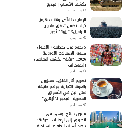
تكشف الأسباب | فيديو
منذ 5 ساعات
الإمارات تقلّص رهانات هرمز..
كيف تضمن تدفق ملايين
البراميل؟ “رؤية” تُجيب
منذ يومين
5 نجوم عرب يخطفون الأضواء
بسوق الانتقالات الأوروبية
2026.. “رؤية” تكشف التفاصيل
| إنفوجراف
منذ 3 أيام
تصريح أثار القلق.. مسؤول
بالغرفة التجارية يوضح حقيقة
غش البن في الأسواق
المصرية | فيديو لـ”أزهري”
منذ 4 أيام
مليون سائح روسي في
الطريق إلى الإمارات.. “رؤية”
ترصد أسباب الطفرة السياحية