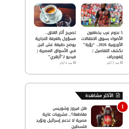
5 نجوم عرب يخطفون
تصريح أثار القلق..
الأضواء بسوق الانتقالات
مسؤول بالغرفة التجارية
الأوروبية 2026.. “رؤية”
يوضح حقيقة غش البن
تكشف التفاصيل |
في الأسواق المصرية |
إنفوجراف
فيديو لـ”أزهري”
منذ 3 أيام
منذ 4 أيام
الأكثر مشاهدة
هل فيروز وشويبس
مقاطعة؟.. مشروبات غازية
مصرية لا تدعم إسرائيل وتؤيد
فلسطين