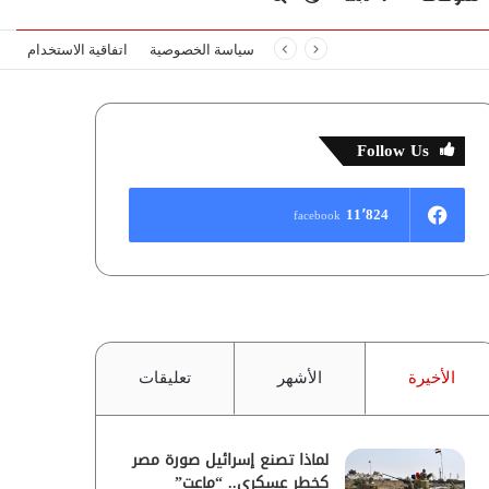
سياسة الخصوصية
اتفاقية الاستخدام
المظلم
عن
Follow Us
11٬824
facebook
الأخيرة
الأشهر
تعليقات
لماذا تصنع إسرائيل صورة مصر
كخطر عسكري.. “ماعت”