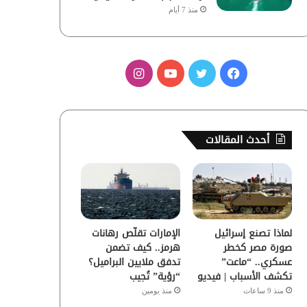
منذ 7 أيام
ف
ت
ي
ا
ي
و
و
ن
س
ي
ت
س
أحدث المقالات
ب
ت
ي
ت
و
ر
و
ق
ك
ب
ر
لماذا تصنع إسرائيل
الإمارات تقلّص رهانات
ا
صورة مصر كخطر
هرمز.. كيف تضمن
عسكري.. “ماعت”
تدفق ملايين البراميل؟
م
تكشف الأسباب | فيديو
“رؤية” تُجيب
منذ 9 ساعات
منذ يومين