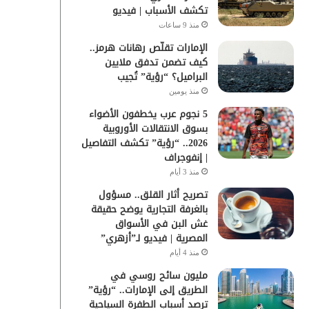
تكشف الأسباب | فيديو
منذ 9 ساعات
الإمارات تقلّص رهانات هرمز..
كيف تضمن تدفق ملايين
البراميل؟ “رؤية” تُجيب
منذ يومين
5 نجوم عرب يخطفون الأضواء
بسوق الانتقالات الأوروبية
2026.. “رؤية” تكشف التفاصيل
| إنفوجراف
منذ 3 أيام
تصريح أثار القلق.. مسؤول
بالغرفة التجارية يوضح حقيقة
غش البن في الأسواق
المصرية | فيديو لـ”أزهري”
منذ 4 أيام
مليون سائح روسي في
الطريق إلى الإمارات.. “رؤية”
ترصد أسباب الطفرة السياحية