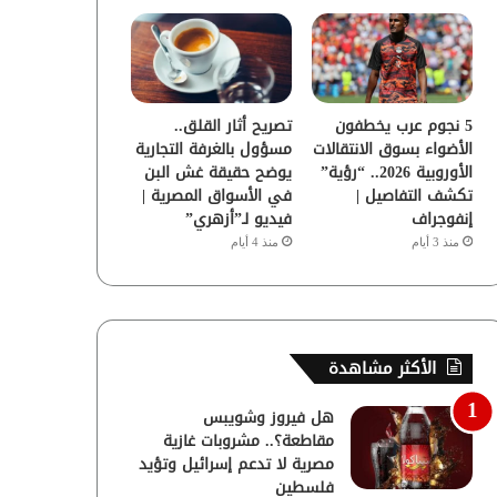
5 نجوم عرب يخطفون
تصريح أثار القلق..
الأضواء بسوق الانتقالات
مسؤول بالغرفة التجارية
الأوروبية 2026.. “رؤية”
يوضح حقيقة غش البن
تكشف التفاصيل |
في الأسواق المصرية |
إنفوجراف
فيديو لـ”أزهري”
منذ 3 أيام
منذ 4 أيام
الأكثر مشاهدة
هل فيروز وشويبس
مقاطعة؟.. مشروبات غازية
مصرية لا تدعم إسرائيل وتؤيد
فلسطين