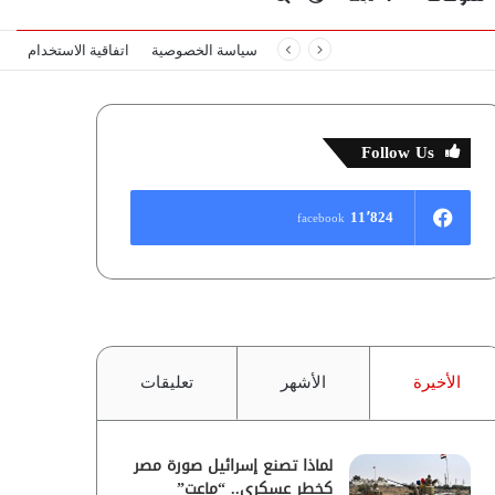
سياسة الخصوصية
اتفاقية الاستخدام
المظلم
عن
Follow Us
11٬824
facebook
الأخيرة
الأشهر
تعليقات
لماذا تصنع إسرائيل صورة مصر
كخطر عسكري.. “ماعت”