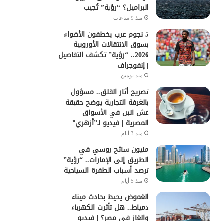
البراميل؟ “رؤية” تُجيب
منذ 9 ساعات
5 نجوم عرب يخطفون الأضواء
بسوق الانتقالات الأوروبية
2026.. “رؤية” تكشف التفاصيل
| إنفوجراف
منذ يومين
تصريح أثار القلق.. مسؤول
بالغرفة التجارية يوضح حقيقة
غش البن في الأسواق
المصرية | فيديو لـ”أزهري”
منذ 3 أيام
مليون سائح روسي في
الطريق إلى الإمارات.. “رؤية”
ترصد أسباب الطفرة السياحية
منذ 5 أيام
الغموض يحيط بحادث ميناء
دمياط.. هل تأثرت الكهرباء
والغاز في مصر؟ | فيديو