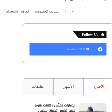
سياسة الخصوصية
اتفاقية الاستخدام
المظلم
عن
Follow Us
11٬828
facebook
الأخيرة
الأشهر
تعليقات
الإمارات تقلّص رهانات هرمز..
كيف تضمن تدفق ملايين