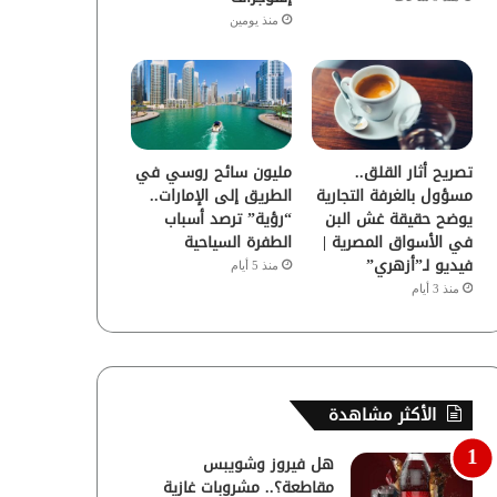
منذ يومين
تصريح أثار القلق..
مليون سائح روسي في
مسؤول بالغرفة التجارية
الطريق إلى الإمارات..
يوضح حقيقة غش البن
“رؤية” ترصد أسباب
في الأسواق المصرية |
الطفرة السياحية
فيديو لـ”أزهري”
منذ 5 أيام
منذ 3 أيام
الأكثر مشاهدة
هل فيروز وشويبس
مقاطعة؟.. مشروبات غازية