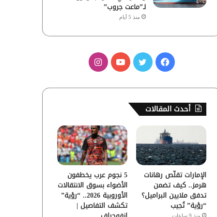
لـ”ماعت جروب”
منذ 5 أيام
ف
ت
ي
ا
ي
و
و
ن
س
ي
ت
س
أحدث المقالات
ب
ت
ي
ت
و
ر
و
ق
ك
ب
ر
الإمارات تقلّص رهانات
5 نجوم عرب يخطفون
ا
هرمز.. كيف تضمن
الأضواء بسوق الانتقالات
تدفق ملايين البراميل؟
الأوروبية 2026.. “رؤية”
م
“رؤية” تُجيب
تكشف التفاصيل |
إنفوجراف
منذ 9 ساعات