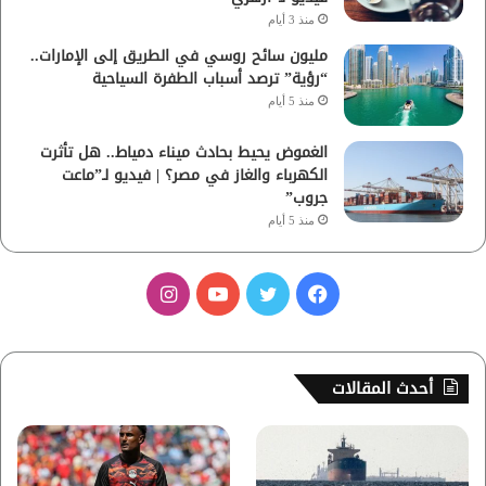
منذ 3 أيام
مليون سائح روسي في الطريق إلى الإمارات..
“رؤية” ترصد أسباب الطفرة السياحية
منذ 5 أيام
الغموض يحيط بحادث ميناء دمياط.. هل تأثرت
الكهرباء والغاز في مصر؟ | فيديو لـ”ماعت
جروب”
منذ 5 أيام
ف
ت
ي
ا
ي
و
و
ن
س
ي
ت
س
أحدث المقالات
ب
ت
ي
ت
و
ر
و
ق