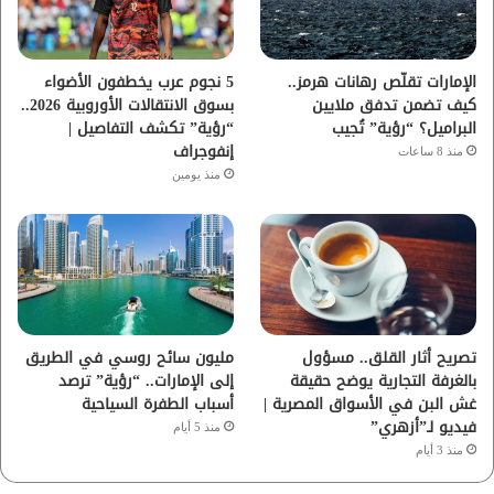
ك
ب
ر
ا
الإمارات تقلّص رهانات هرمز..
5 نجوم عرب يخطفون الأضواء
كيف تضمن تدفق ملايين
بسوق الانتقالات الأوروبية 2026..
م
البراميل؟ “رؤية” تُجيب
“رؤية” تكشف التفاصيل |
إنفوجراف
منذ 8 ساعات
منذ يومين
تصريح أثار القلق.. مسؤول
مليون سائح روسي في الطريق
بالغرفة التجارية يوضح حقيقة
إلى الإمارات.. “رؤية” ترصد
غش البن في الأسواق المصرية |
أسباب الطفرة السياحية
فيديو لـ”أزهري”
منذ 5 أيام
منذ 3 أيام