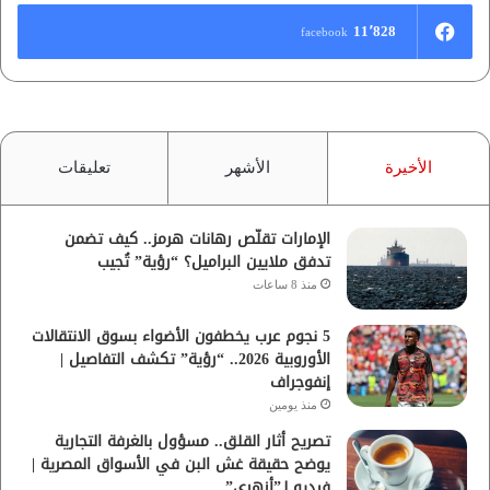
11٬828
facebook
الأخيرة
الأشهر
تعليقات
الإمارات تقلّص رهانات هرمز.. كيف تضمن
تدفق ملايين البراميل؟ “رؤية” تُجيب
منذ 8 ساعات
5 نجوم عرب يخطفون الأضواء بسوق الانتقالات
الأوروبية 2026.. “رؤية” تكشف التفاصيل |
إنفوجراف
منذ يومين
تصريح أثار القلق.. مسؤول بالغرفة التجارية
يوضح حقيقة غش البن في الأسواق المصرية |
فيديو لـ”أزهري”