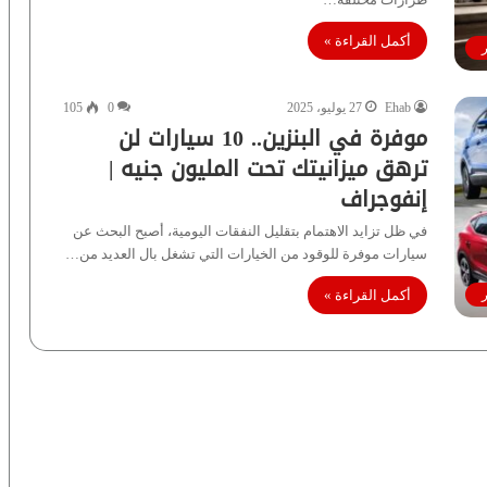
أكمل القراءة »
ر
Ehab
27 يوليو، 2025
0
105
موفرة في البنزين.. 10 سيارات لن
ترهق ميزانيتك تحت المليون جنيه |
إنفوجراف
في ظل تزايد الاهتمام بتقليل النفقات اليومية، أصبح البحث عن
سيارات موفرة للوقود من الخيارات التي تشغل بال العديد من…
أكمل القراءة »
ر