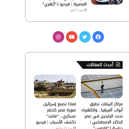
المصرية | فيديو لـ”أزهري”
منذ 5 أيام
ف
ت
ي
ا
ي
و
و
ن
س
ي
ت
س
أحدث المقالات
ب
ت
ي
ت
و
ر
و
ق
ك
ب
ر
مراكز البيانات تطرق
لماذا تصنع إسرائيل
ا
أبواب أفريقيا.. والكهرباء
صورة مصر كخطر
تحدد الرابحين في عصر
عسكري.. “ماعت”
م
الذكاء الاصطناعي |
تكشف الأسباب | فيديو
دراسة لـ”فاروس”
منذ 15 ساعة