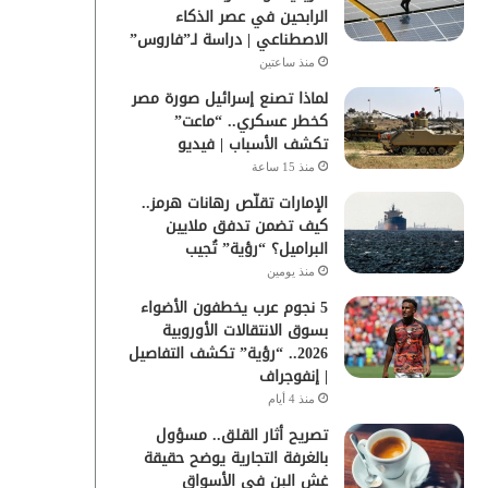
الرابحين في عصر الذكاء
الاصطناعي | دراسة لـ”فاروس”
منذ ساعتين
لماذا تصنع إسرائيل صورة مصر
كخطر عسكري.. “ماعت”
تكشف الأسباب | فيديو
منذ 15 ساعة
الإمارات تقلّص رهانات هرمز..
كيف تضمن تدفق ملايين
البراميل؟ “رؤية” تُجيب
منذ يومين
5 نجوم عرب يخطفون الأضواء
بسوق الانتقالات الأوروبية
2026.. “رؤية” تكشف التفاصيل
| إنفوجراف
منذ 4 أيام
تصريح أثار القلق.. مسؤول
بالغرفة التجارية يوضح حقيقة
غش البن في الأسواق