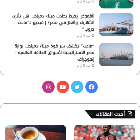
منذ 4 أيام
الغموض يحيط بحادث ميناء دمياط.. هل تأثرت
الكهرباء والغاز في مصر؟ | فيديو لـ”ماعت
جروب”
منذ 4 أيام
“ماعت” تكشف سر قوة ميناء دمياط.. بوابة
مصر الاستراتيجية لأسواق الطاقة العالمية |
إنفوجراف
منذ 5 أيام
ف
ت
ي
ا
ي
و
و
ن
س
ي
ت
س
أحدث المقالات
ب
ت
ي
ت
و
ر
و
ق