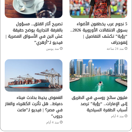
ك
ب
ر
ا
5 نجوم عرب يخطفون الأضواء
تصريح أثار القلق.. مسؤول
بسوق الانتقالات الأوروبية 2026..
بالغرفة التجارية يوضح حقيقة
م
“رؤية” تكشف التفاصيل |
غش البن في الأسواق المصرية |
إنفوجراف
فيديو لـ”أزهري”
منذ 24 ساعة
منذ يومين
مليون سائح روسي في الطريق
الغموض يحيط بحادث ميناء
إلى الإمارات.. “رؤية” ترصد
دمياط.. هل تأثرت الكهرباء والغاز
أسباب الطفرة السياحية
في مصر؟ | فيديو لـ”ماعت
جروب”
منذ 4 أيام
منذ 4 أيام