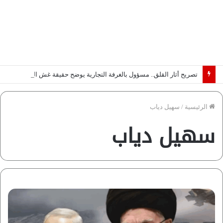
تصريح أثار القلق.. مسؤول بالغرفة التجارية يوضح حقيقة غش البن في الأسواق المصرية | فيديو لـ”أزهري”
الرئيسية
/
سهيل دياب
سهيل دياب