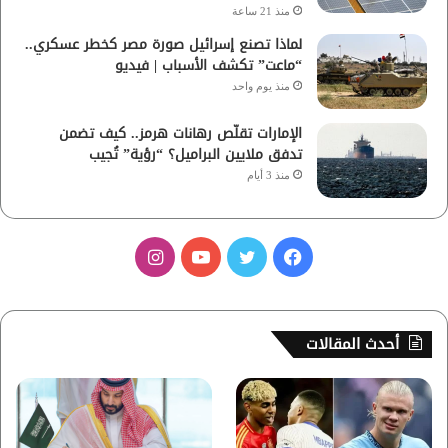
منذ 21 ساعة
لماذا تصنع إسرائيل صورة مصر كخطر عسكري..
“ماعت” تكشف الأسباب | فيديو
منذ يوم واحد
الإمارات تقلّص رهانات هرمز.. كيف تضمن
تدفق ملايين البراميل؟ “رؤية” تُجيب
منذ 3 أيام
ف
ت
ي
ا
ي
و
و
ن
س
ي
ت
س
أحدث المقالات
ب
ت
ي
ت
و
ر
و
ق