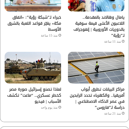
ك
ب
ر
ا
يامال وهالاند بالمقدمة..
خبراء لـ”شبكة رؤية”: «اتفاق
اللاعبون الأعلى قيمة سوقية
مكة» يغيّر قواعد اللعبة بالشرق
م
بالدوريات الأوروبية | إنفوجراف
الأوسط
لـ”رؤية”
منذ 15 ساعة
منذ 11 ساعة
مراكز البيانات تطرق أبواب
لماذا تصنع إسرائيل صورة مصر
أفريقيا.. والكهرباء تحدد الرابحين
كخطر عسكري.. “ماعت” تكشف
في عصر الذكاء الاصطناعي |
الأسباب | فيديو
دراسة لـ”فاروس”
منذ يوم واحد
منذ 21 ساعة