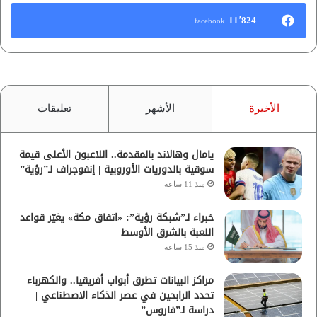
11٬824
facebook
الأخيرة
الأشهر
تعليقات
يامال وهالاند بالمقدمة.. اللاعبون الأعلى قيمة
سوقية بالدوريات الأوروبية | إنفوجراف لـ”رؤية”
منذ 11 ساعة
خبراء لـ”شبكة رؤية”: «اتفاق مكة» يغيّر قواعد
اللعبة بالشرق الأوسط
منذ 15 ساعة
مراكز البيانات تطرق أبواب أفريقيا.. والكهرباء
تحدد الرابحين في عصر الذكاء الاصطناعي |
دراسة لـ”فاروس”