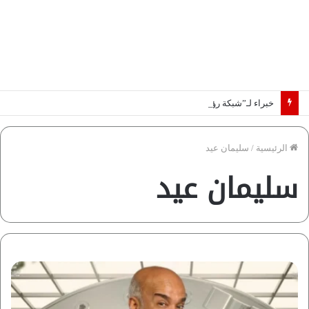
خبراء لـ”شبكة رؤية”: «اتفاق مكة» يغيّر قواعد اللعبة بالشرق الأوسط
الرئيسية
/
سليمان عيد
سليمان عيد