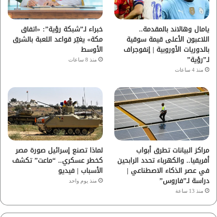
ك
ب
ر
ا
يامال وهالاند بالمقدمة..
خبراء لـ”شبكة رؤية”: «اتفاق
اللاعبون الأعلى قيمة سوقية
مكة» يغيّر قواعد اللعبة بالشرق
م
بالدوريات الأوروبية | إنفوجراف
الأوسط
لـ”رؤية”
منذ 8 ساعات
منذ 4 ساعات
مراكز البيانات تطرق أبواب
لماذا تصنع إسرائيل صورة مصر
أفريقيا.. والكهرباء تحدد الرابحين
كخطر عسكري.. “ماعت” تكشف
في عصر الذكاء الاصطناعي |
الأسباب | فيديو
دراسة لـ”فاروس”
منذ يوم واحد
منذ 13 ساعة