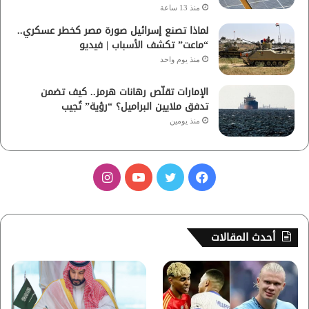
منذ 13 ساعة
لماذا تصنع إسرائيل صورة مصر كخطر عسكري..
“ماعت” تكشف الأسباب | فيديو
منذ يوم واحد
الإمارات تقلّص رهانات هرمز.. كيف تضمن
تدفق ملايين البراميل؟ “رؤية” تُجيب
منذ يومين
ف
ت
ي
ا
ي
و
و
ن
س
ي
ت
س
أحدث المقالات
ب
ت
ي
ت
و
ر
و
ق