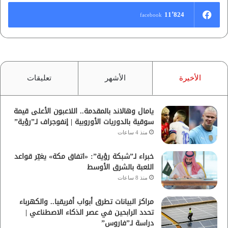
11٬824
facebook
الأخيرة
الأشهر
تعليقات
يامال وهالاند بالمقدمة.. اللاعبون الأعلى قيمة
سوقية بالدوريات الأوروبية | إنفوجراف لـ”رؤية”
منذ 4 ساعات
خبراء لـ”شبكة رؤية”: «اتفاق مكة» يغيّر قواعد
اللعبة بالشرق الأوسط
منذ 8 ساعات
مراكز البيانات تطرق أبواب أفريقيا.. والكهرباء
تحدد الرابحين في عصر الذكاء الاصطناعي |
دراسة لـ”فاروس”