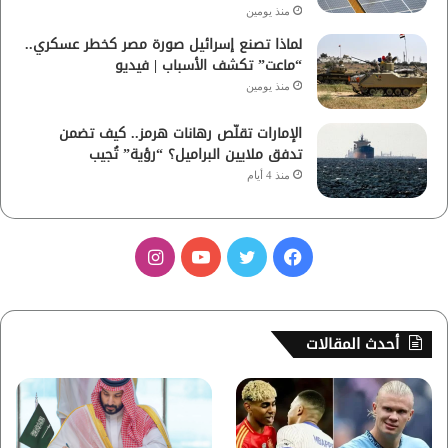
منذ يومين
لماذا تصنع إسرائيل صورة مصر كخطر عسكري..
“ماعت” تكشف الأسباب | فيديو
منذ يومين
الإمارات تقلّص رهانات هرمز.. كيف تضمن
تدفق ملايين البراميل؟ “رؤية” تُجيب
منذ 4 أيام
ف
ت
ي
ا
ي
و
و
ن
س
ي
ت
س
أحدث المقالات
ب
ت
ي
ت
و
ر
و
ق