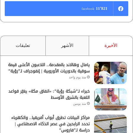
11٬821
facebook
الأخيرة
الأشهر
تعليقات
يامال وهالاند بالمقدمة.. اللاعبون الأعلى قيمة
سوقية بالدوريات الأوروبية | إنفوجراف لـ”رؤية”
منذ يوم واحد
خبراء لـ”شبكة رؤية”: «اتفاق مكة» يغيّر قواعد
اللعبة بالشرق الأوسط
منذ يومين
مراكز البيانات تطرق أبواب أفريقيا.. والكهرباء
تحدد الرابحين في عصر الذكاء الاصطناعي |
دراسة لـ”فاروس”