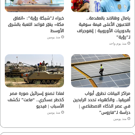
ك
ب
ر
ا
يامال وهالاند بالمقدمة..
خبراء لـ”شبكة رؤية”: «اتفاق
اللاعبون الأعلى قيمة سوقية
مكة» يغيّر قواعد اللعبة بالشرق
م
بالدوريات الأوروبية | إنفوجراف
الأوسط
لـ”رؤية”
منذ يومين
منذ يوم واحد
مراكز البيانات تطرق أبواب
لماذا تصنع إسرائيل صورة مصر
أفريقيا.. والكهرباء تحدد الرابحين
كخطر عسكري.. “ماعت” تكشف
في عصر الذكاء الاصطناعي |
الأسباب | فيديو
دراسة لـ”فاروس”
منذ يومين
منذ يومين