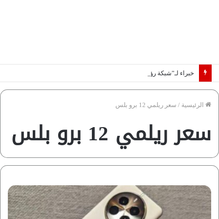
خبراء لـ”شبكة رؤية”: «اتفاق مكة» يغيّر قواعد اللعبة بالشرق الأوسط
الرئيسية
/
سعر ريلمي 12 برو بلس
سعر ريلمي 12 برو بلس