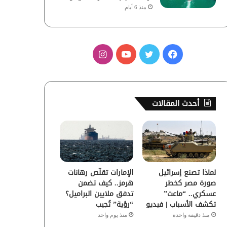
منذ 6 أيام
ف
ت
ي
ا
ي
و
و
ن
س
ي
ت
س
أحدث المقالات
ب
ت
ي
ت
و
ر
و
ق
ك
ب
ر
لماذا تصنع إسرائيل
الإمارات تقلّص رهانات
ا
صورة مصر كخطر
هرمز.. كيف تضمن
عسكري.. “ماعت”
تدفق ملايين البراميل؟
م
تكشف الأسباب | فيديو
“رؤية” تُجيب
منذ دقيقة واحدة
منذ يوم واحد