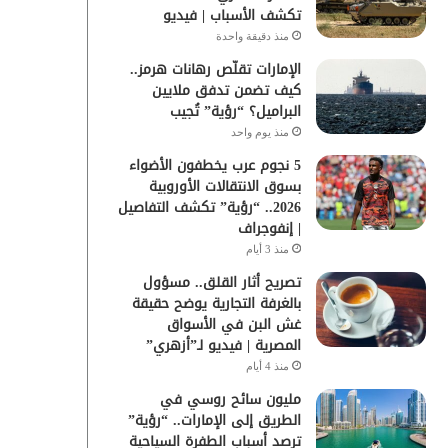
تكشف الأسباب | فيديو
منذ دقيقة واحدة
الإمارات تقلّص رهانات هرمز..
كيف تضمن تدفق ملايين
البراميل؟ “رؤية” تُجيب
منذ يوم واحد
5 نجوم عرب يخطفون الأضواء
بسوق الانتقالات الأوروبية
2026.. “رؤية” تكشف التفاصيل
| إنفوجراف
منذ 3 أيام
تصريح أثار القلق.. مسؤول
بالغرفة التجارية يوضح حقيقة
غش البن في الأسواق
المصرية | فيديو لـ”أزهري”
منذ 4 أيام
مليون سائح روسي في
الطريق إلى الإمارات.. “رؤية”
ترصد أسباب الطفرة السياحية