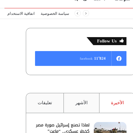
سياسة الخصوصية
اتفاقية الاستخدام
المظلم
عن
Follow Us
11٬824
facebook
الأخيرة
الأشهر
تعليقات
لماذا تصنع إسرائيل صورة مصر
كخطر عسكري.. “ماعت”