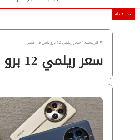
أخبار عاجلة
الإمارات تقلّص رهانات هرمز.. كيف تضمن تدفق ملايين البراميل؟ “ر
الرئيسية
/
سعر ريلمي 12 برو بلس في مصر
سعر ريلمي 12 برو بلس في مصر