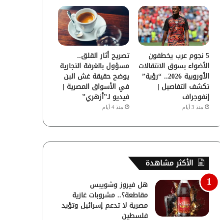
5 نجوم عرب يخطفون
تصريح أثار القلق..
الأضواء بسوق الانتقالات
مسؤول بالغرفة التجارية
الأوروبية 2026.. “رؤية”
يوضح حقيقة غش البن
تكشف التفاصيل |
في الأسواق المصرية |
إنفوجراف
فيديو لـ”أزهري”
منذ 3 أيام
منذ 4 أيام
الأكثر مشاهدة
هل فيروز وشويبس
مقاطعة؟.. مشروبات غازية
مصرية لا تدعم إسرائيل وتؤيد
فلسطين