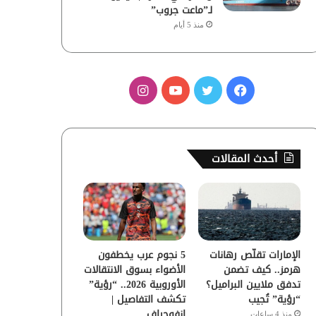
لـ”ماعت جروب”
منذ 5 أيام
ف
ت
ي
ا
ي
و
و
ن
س
ي
ت
س
أحدث المقالات
ب
ت
ي
ت
و
ر
و
ق
ك
ب
ر
الإمارات تقلّص رهانات
5 نجوم عرب يخطفون
ا
هرمز.. كيف تضمن
الأضواء بسوق الانتقالات
تدفق ملايين البراميل؟
الأوروبية 2026.. “رؤية”
م
“رؤية” تُجيب
تكشف التفاصيل |
إنفوجراف
منذ 4 ساعات