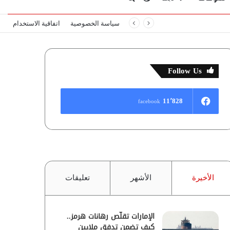
سياسة الخصوصية
اتفاقية الاستخدام
المظلم
عن
Follow Us
11٬828
facebook
الأخيرة
الأشهر
تعليقات
الإمارات تقلّص رهانات هرمز..
كيف تضمن تدفق ملايين