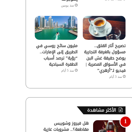
منذ يومين
تصريح أثار القلق..
مليون سائح روسي في
مسؤول بالغرفة التجارية
الطريق إلى الإمارات..
يوضح حقيقة غش البن
“رؤية” ترصد أسباب
في الأسواق المصرية |
الطفرة السياحية
فيديو لـ”أزهري”
منذ 5 أيام
منذ 3 أيام
الأكثر مشاهدة
هل فيروز وشويبس
مقاطعة؟.. مشروبات غازية