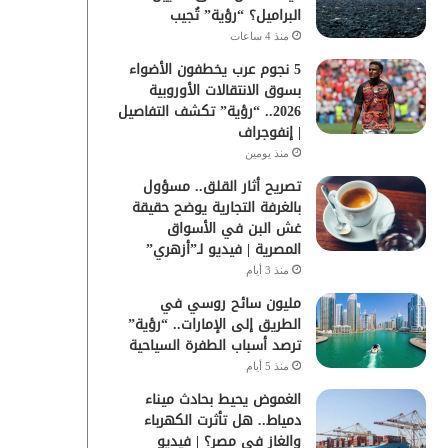
البراميل؟ “رؤية” تُجيب
منذ 4 ساعات
5 نجوم عرب يخطفون الأضواء
بسوق الانتقالات الأوروبية
2026.. “رؤية” تكشف التفاصيل
| إنفوجراف
منذ يومين
تصريح أثار القلق.. مسؤول
بالغرفة التجارية يوضح حقيقة
غش البن في الأسواق
المصرية | فيديو لـ”أزهري”
منذ 3 أيام
مليون سائح روسي في
الطريق إلى الإمارات.. “رؤية”
ترصد أسباب الطفرة السياحية
منذ 5 أيام
الغموض يحيط بحادث ميناء
دمياط.. هل تأثرت الكهرباء
والغاز في مصر؟ | فيديو