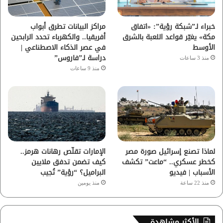
ك
ب
ر
ا
خبراء لـ”شبكة رؤية”: «اتفاق
مراكز البيانات تطرق أبواب
مكة» يغيّر قواعد اللعبة بالشرق
أفريقيا.. والكهرباء تحدد الرابحين
م
الأوسط
في عصر الذكاء الاصطناعي |
دراسة لـ”فاروس”
منذ 3 ساعات
منذ 9 ساعات
لماذا تصنع إسرائيل صورة مصر
الإمارات تقلّص رهانات هرمز..
كخطر عسكري.. “ماعت” تكشف
كيف تضمن تدفق ملايين
الأسباب | فيديو
البراميل؟ “رؤية” تُجيب
منذ 22 ساعة
منذ يومين
الأكثر مشاهدة