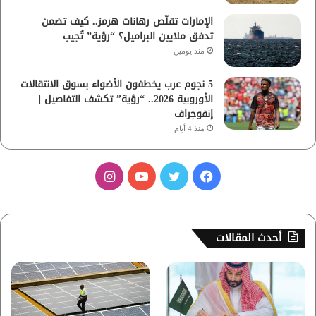
الإمارات تقلّص رهانات هرمز.. كيف تضمن
تدفق ملايين البراميل؟ “رؤية” تُجيب
منذ يومين
5 نجوم عرب يخطفون الأضواء بسوق الانتقالات
الأوروبية 2026.. “رؤية” تكشف التفاصيل |
إنفوجراف
منذ 4 أيام
ف
ت
ي
ا
ي
و
و
ن
س
ي
ت
س
أحدث المقالات
ب
ت
ي
ت
و
ر
و
ق