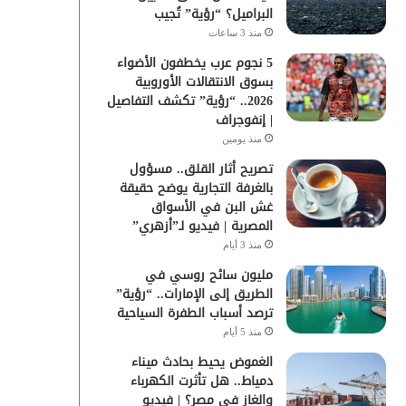
البراميل؟ “رؤية” تُجيب
منذ 3 ساعات
5 نجوم عرب يخطفون الأضواء
بسوق الانتقالات الأوروبية
2026.. “رؤية” تكشف التفاصيل
| إنفوجراف
منذ يومين
تصريح أثار القلق.. مسؤول
بالغرفة التجارية يوضح حقيقة
غش البن في الأسواق
المصرية | فيديو لـ”أزهري”
منذ 3 أيام
مليون سائح روسي في
الطريق إلى الإمارات.. “رؤية”
ترصد أسباب الطفرة السياحية
منذ 5 أيام
الغموض يحيط بحادث ميناء
دمياط.. هل تأثرت الكهرباء
والغاز في مصر؟ | فيديو