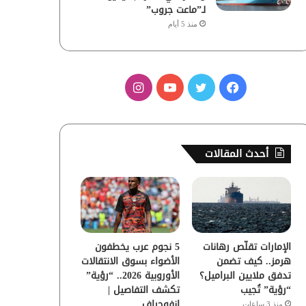
لـ”ماعت جروب”
منذ 5 أيام
ف
ت
ي
ا
ي
و
و
ن
س
ي
ت
س
أحدث المقالات
ب
ت
ي
ت
و
ر
و
ق
ك
ب
ر
الإمارات تقلّص رهانات
5 نجوم عرب يخطفون
ا
هرمز.. كيف تضمن
الأضواء بسوق الانتقالات
تدفق ملايين البراميل؟
الأوروبية 2026.. “رؤية”
م
“رؤية” تُجيب
تكشف التفاصيل |
إنفوجراف
منذ 3 ساعات