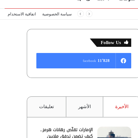
سياسة الخصوصية
اتفاقية الاستخدام
المظلم
عن
Follow Us
11٬828
facebook
الأخيرة
الأشهر
تعليقات
الإمارات تقلّص رهانات هرمز..
كيف تضمن تدفق ملايين