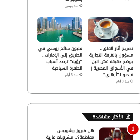
منذ يومين
تصريح أثار القلق..
مليون سائح روسي في
مسؤول بالغرفة التجارية
الطريق إلى الإمارات..
يوضح حقيقة غش البن
“رؤية” ترصد أسباب
في الأسواق المصرية |
الطفرة السياحية
فيديو لـ”أزهري”
منذ 5 أيام
منذ 3 أيام
الأكثر مشاهدة
هل فيروز وشويبس
مقاطعة؟.. مشروبات غازية