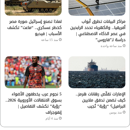
ك
ب
ر
ا
مراكز البيانات تطرق أبواب
لماذا تصنع إسرائيل صورة مصر
أفريقيا.. والكهرباء تحدد الرابحين
كخطر عسكري.. “ماعت” تكشف
م
في عصر الذكاء الاصطناعي |
الأسباب | فيديو
دراسة لـ”فاروس”
منذ 15 ساعة
منذ ساعة واحدة
الإمارات تقلّص رهانات هرمز..
5 نجوم عرب يخطفون الأضواء
كيف تضمن تدفق ملايين
بسوق الانتقالات الأوروبية 2026..
البراميل؟ “رؤية” تُجيب
“رؤية” تكشف التفاصيل |
إنفوجراف
منذ يومين
منذ 4 أيام