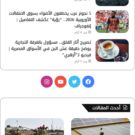
5 نجوم عرب يخطفون الأضواء بسوق الانتقالات
الأوروبية 2026.. “رؤية” تكشف التفاصيل |
إنفوجراف
منذ 4 أيام
تصريح أثار القلق.. مسؤول بالغرفة التجارية
يوضح حقيقة غش البن في الأسواق المصرية |
فيديو لـ”أزهري”
منذ 5 أيام
ف
ت
ي
ا
ي
و
و
ن
س
ي
ت
س
أحدث المقالات
ب
ت
ي
ت
و
ر
و
ق