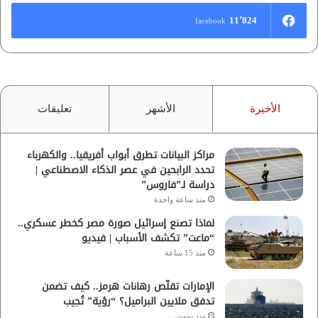
11٬824
facebook
الأخيرة
الأشهر
تعليقات
مراكز البيانات تطرق أبواب أفريقيا.. والكهرباء
تحدد الرابحين في عصر الذكاء الاصطناعي |
دراسة لـ”فاروس”
منذ ساعة واحدة
لماذا تصنع إسرائيل صورة مصر كخطر عسكري..
“ماعت” تكشف الأسباب | فيديو
منذ 15 ساعة
الإمارات تقلّص رهانات هرمز.. كيف تضمن
تدفق ملايين البراميل؟ “رؤية” تُجيب
منذ يومين