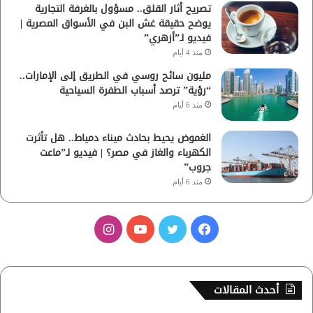
تصريح أثار القلق.. مسؤول بالغرفة التجارية
يوضح حقيقة غش البن في الأسواق المصرية |
فيديو لـ”أزهري”
منذ 4 أيام
مليون سائح روسي في الطريق إلى الإمارات..
“رؤية” ترصد أسباب الطفرة السياحية
منذ 6 أيام
الغموض يحيط بحادث ميناء دمياط.. هل تأثرت
الكهرباء والغاز في مصر؟ | فيديو لـ”ماعت
جروب”
منذ 6 أيام
ف
ت
ي
ا
ي
و
و
ن
س
ي
ت
س
أحدث المقالات
ب
ت
ي
ت