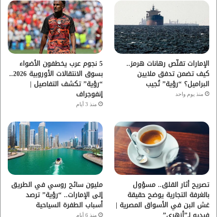
و
ر
و
ق
ك
ب
ر
ا
الإمارات تقلّص رهانات هرمز..
5 نجوم عرب يخطفون الأضواء
كيف تضمن تدفق ملايين
بسوق الانتقالات الأوروبية 2026..
م
البراميل؟ “رؤية” تُجيب
“رؤية” تكشف التفاصيل |
إنفوجراف
منذ يوم واحد
منذ 3 أيام
تصريح أثار القلق.. مسؤول
مليون سائح روسي في الطريق
بالغرفة التجارية يوضح حقيقة
إلى الإمارات.. “رؤية” ترصد
غش البن في الأسواق المصرية |
أسباب الطفرة السياحية
فيديو لـ”أزهري”
منذ 6 أيام