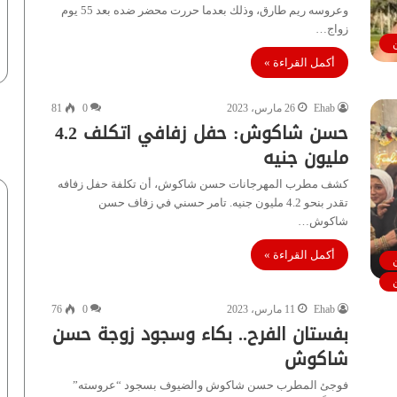
وعروسه ريم طارق، وذلك بعدما حررت محضر ضده بعد 55 يوم
زواج…
أكمل القراءة »
Ehab
26 مارس، 2023
0
81
حسن شاكوش: حفل زفافي اتكلف 4.2
مليون جنيه
كشف مطرب المهرجانات حسن شاكوش، أن تكلفة حفل زفافه
تقدر بنحو 4.2 مليون جنيه. تامر حسني في زفاف حسن
شاكوش…
أكمل القراءة »
Ehab
11 مارس، 2023
0
76
بفستان الفرح.. بكاء وسجود زوجة حسن
شاكوش
فوجئ المطرب حسن شاكوش والضيوف بسجود “عروسته”