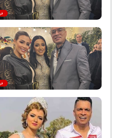
فن
فن