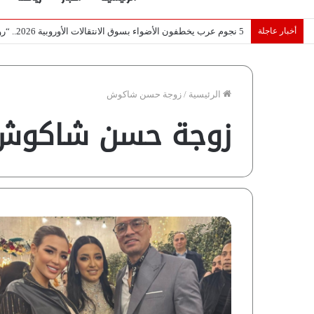
أخبار عاجلة
تصريح أثار القلق.. مسؤول بالغرفة التجارية يوضح حقيقة غش البن ف
الرئيسية
/
زوجة حسن شاكوش
زوجة حسن شاكوش