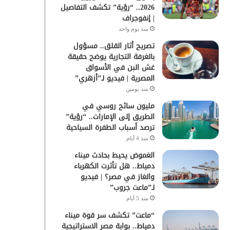
2026.. “رؤية” تكشف التفاصيل
| إنفوجراف
منذ يوم واحد
تصريح أثار القلق.. مسؤول
بالغرفة التجارية يوضح حقيقة
غش البن في الأسواق
المصرية | فيديو لـ”أزهري”
منذ يومين
مليون سائح روسي في
الطريق إلى الإمارات.. “رؤية”
ترصد أسباب الطفرة السياحية
منذ 4 أيام
الغموض يحيط بحادث ميناء
دمياط.. هل تأثرت الكهرباء
والغاز في مصر؟ | فيديو
لـ”ماعت جروب”
منذ 5 أيام
“ماعت” تكشف سر قوة ميناء
دمياط.. بوابة مصر الاستراتيجية