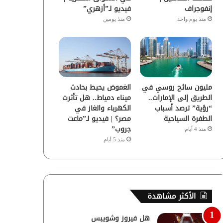
إنفوجراف
فيديو لـ”أزهري”
منذ يوم واحد
منذ يومين
مليون سائح روسي في
الغموض يحيط بحادث
الطريق إلى الإمارات..
ميناء دمياط.. هل تأثرت
“رؤية” ترصد أسباب
الكهرباء والغاز في
الطفرة السياحية
مصر؟ | فيديو لـ”ماعت
جروب”
منذ 4 أيام
منذ 5 أيام
الأكثر مشاهدة
هل فيروز وشويبس