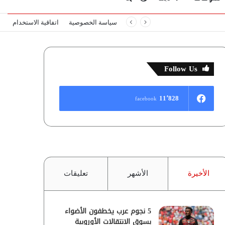
سياسة الخصوصية
اتفاقية الاستخدام
المظلم
عن
Follow Us
11٬828
facebook
الأخيرة
الأشهر
تعليقات
5 نجوم عرب يخطفون الأضواء
بسوق الانتقالات الأوروبية