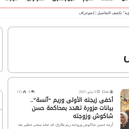
ي الأسواق المصرية | فيديو لـ”أزهري”
Ehab
9 مايو، 2023
0
115
أخفى زيجته الأولى وريم “آنسة”..
بيانات مزورة تهدد بمحاكمة حسن
شاكوش وزوجته
أزمة حسن شاكوش وزوجته ريم طارق، قد تتخذ منحى خطير بعد