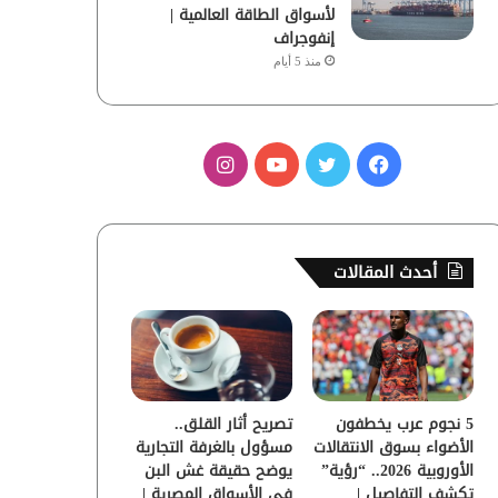
لأسواق الطاقة العالمية |
إنفوجراف
منذ 5 أيام
ف
ت
ي
ا
ي
و
و
ن
س
ي
ت
س
أحدث المقالات
ب
ت
ي
ت
و
ر
و
ق
ك
ب
ر
5 نجوم عرب يخطفون
تصريح أثار القلق..
ا
الأضواء بسوق الانتقالات
مسؤول بالغرفة التجارية
الأوروبية 2026.. “رؤية”
يوضح حقيقة غش البن
م
تكشف التفاصيل |
في الأسواق المصرية |