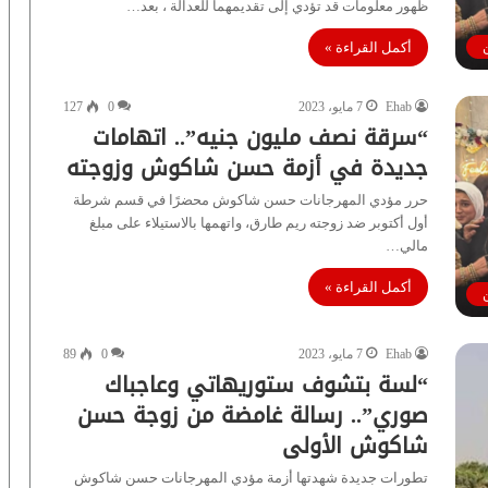
ظهور معلومات قد تؤدي إلى تقديمهما للعدالة ، بعد…
أكمل القراءة »
Ehab
7 مايو، 2023
0
127
“سرقة نصف مليون جنيه”.. اتهامات
جديدة في أزمة حسن شاكوش وزوجته
حرر مؤدي المهرجانات حسن شاكوش محضرًا في قسم شرطة
أول أكتوبر ضد زوجته ريم طارق، واتهمها بالاستيلاء على مبلغ
مالي…
أكمل القراءة »
Ehab
7 مايو، 2023
0
89
“لسة بتشوف ستوريهاتي وعاجباك
صوري”.. رسالة غامضة من زوجة حسن
شاكوش الأولى
تطورات جديدة شهدتها أزمة مؤدي المهرجانات حسن شاكوش