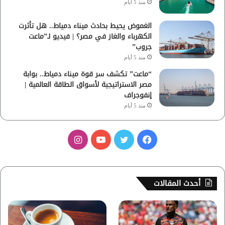
منذ 5 أيام
الغموض يحيط بحادث ميناء دمياط.. هل تأثرت
الكهرباء والغاز في مصر؟ | فيديو لـ”ماعت
جروب”
منذ 5 أيام
“ماعت” تكشف سر قوة ميناء دمياط.. بوابة
مصر الاستراتيجية لأسواق الطاقة العالمية |
إنفوجراف
منذ 5 أيام
ف
ت
ي
ا
ي
و
و
ن
س
ي
ت
س
أحدث المقالات
ب
ت
ي
ت
و
ر
و
ق