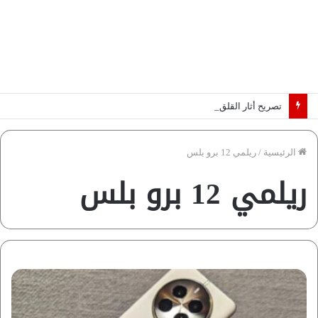
تصريح أثار القلق.. مسؤول بالغرفة التجارية يوضح حقيقة غش البن في الأسواق المصرية | فيديو لـ”أزهري”
الرئيسية
/
ريلمي 12 برو بلس
ريلمي 12 برو بلس