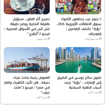
ك
ب
ر
ا
5 نجوم عرب يخطفون الأضواء
تصريح أثار القلق.. مسؤول
بسوق الانتقالات الأوروبية 2026..
بالغرفة التجارية يوضح حقيقة
م
“رؤية” تكشف التفاصيل |
غش البن في الأسواق المصرية |
إنفوجراف
فيديو لـ”أزهري”
منذ يوم واحد
منذ يومين
مليون سائح روسي في الطريق
الغموض يحيط بحادث ميناء
إلى الإمارات.. “رؤية” ترصد
دمياط.. هل تأثرت الكهرباء والغاز
أسباب الطفرة السياحية
في مصر؟ | فيديو لـ”ماعت
جروب”
منذ 5 أيام
منذ 5 أيام