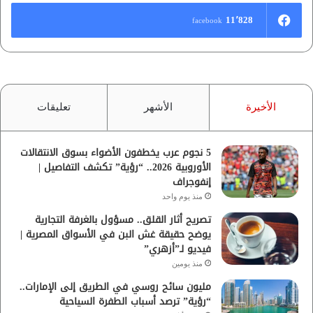
11٬828
facebook
الأخيرة
الأشهر
تعليقات
5 نجوم عرب يخطفون الأضواء بسوق الانتقالات
الأوروبية 2026.. “رؤية” تكشف التفاصيل |
إنفوجراف
منذ يوم واحد
تصريح أثار القلق.. مسؤول بالغرفة التجارية
يوضح حقيقة غش البن في الأسواق المصرية |
فيديو لـ”أزهري”
منذ يومين
مليون سائح روسي في الطريق إلى الإمارات..
“رؤية” ترصد أسباب الطفرة السياحية