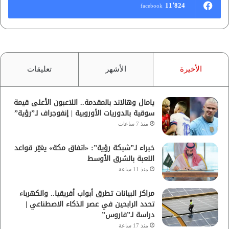
11٬824
facebook
الأخيرة
الأشهر
تعليقات
يامال وهالاند بالمقدمة.. اللاعبون الأعلى قيمة
سوقية بالدوريات الأوروبية | إنفوجراف لـ”رؤية”
منذ 7 ساعات
خبراء لـ”شبكة رؤية”: «اتفاق مكة» يغيّر قواعد
اللعبة بالشرق الأوسط
منذ 11 ساعة
مراكز البيانات تطرق أبواب أفريقيا.. والكهرباء
تحدد الرابحين في عصر الذكاء الاصطناعي |
دراسة لـ”فاروس”
منذ 17 ساعة