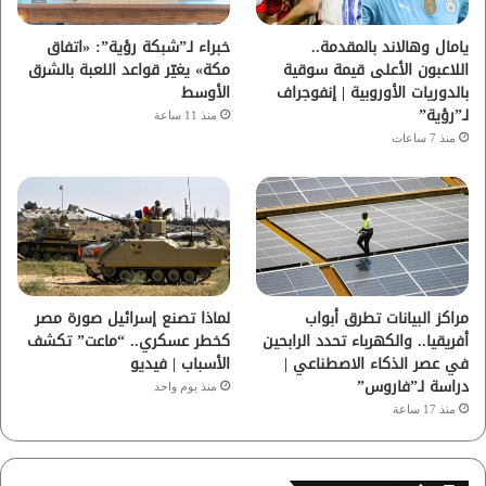
ا
يامال وهالاند بالمقدمة..
خبراء لـ”شبكة رؤية”: «اتفاق
اللاعبون الأعلى قيمة سوقية
مكة» يغيّر قواعد اللعبة بالشرق
م
بالدوريات الأوروبية | إنفوجراف
الأوسط
لـ”رؤية”
منذ 11 ساعة
منذ 7 ساعات
مراكز البيانات تطرق أبواب
لماذا تصنع إسرائيل صورة مصر
أفريقيا.. والكهرباء تحدد الرابحين
كخطر عسكري.. “ماعت” تكشف
في عصر الذكاء الاصطناعي |
الأسباب | فيديو
دراسة لـ”فاروس”
منذ يوم واحد
منذ 17 ساعة