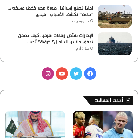
لماذا تصنع إسرائيل صورة مصر كخطر عسكري..
“ماعت” تكشف الأسباب | فيديو
منذ يوم واحد
الإمارات تقلّص رهانات هرمز.. كيف تضمن
تدفق ملايين البراميل؟ “رؤية” تُجيب
منذ 3 أيام
ف
ت
ي
ا
ي
و
و
ن
س
ي
ت
س
أحدث المقالات
ب
ت
ي
ت
و
ر
و
ق
ك
ب
ر