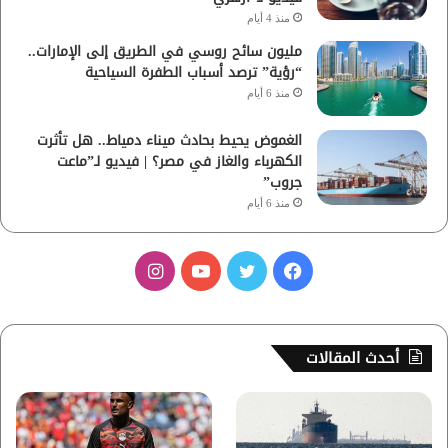
منذ 4 أيام
مليون سائح روسي في الطريق إلى الإمارات..
“رؤية” ترصد أسباب الطفرة السياحية
منذ 6 أيام
الغموض يحيط بحادث ميناء دمياط.. هل تأثرت
الكهرباء والغاز في مصر؟ | فيديو لـ”ماعت
جروب”
منذ 6 أيام
ف
ت
ي
ا
ي
و
و
ن
س
ي
ت
س
أحدث المقالات
ب
ت
ي
ت
و
ر
و
ق