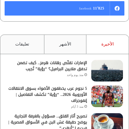
11٬825
facebook
الأخيرة
الأشهر
تعليقات
الإمارات تقلّص رهانات هرمز.. كيف تضمن
تدفق ملايين البراميل؟ “رؤية” تُجيب
منذ يوم واحد
5 نجوم عرب يخطفون الأضواء بسوق الانتقالات
الأوروبية 2026.. “رؤية” تكشف التفاصيل |
إنفوجراف
منذ 3 أيام
تصريح أثار القلق.. مسؤول بالغرفة التجارية
يوضح حقيقة غش البن في الأسواق المصرية |
فيديو لـ”أزهري”