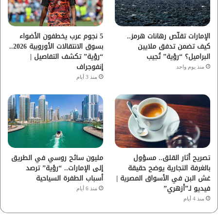
ك
ب
ر
ا
الإمارات تقلّص رهانات هرمز..
5 نجوم عرب يخطفون الأضواء
كيف تضمن تدفق ملايين
بسوق الانتقالات الأوروبية 2026..
م
البراميل؟ “رؤية” تُجيب
“رؤية” تكشف التفاصيل |
إنفوجراف
منذ يوم واحد
منذ 3 أيام
تصريح أثار القلق.. مسؤول
مليون سائح روسي في الطريق
بالغرفة التجارية يوضح حقيقة
إلى الإمارات.. “رؤية” ترصد
غش البن في الأسواق المصرية |
أسباب الطفرة السياحية
فيديو لـ”أزهري”
منذ 6 أيام
منذ 4 أيام