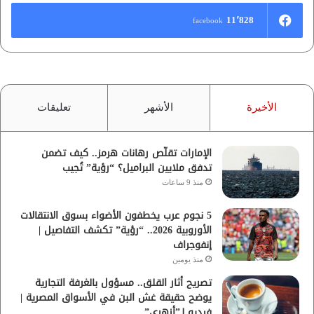
11٬828
facebook
الأخيرة
الأشهر
تعليقات
الإمارات تقلّص رهانات هرمز.. كيف تضمن
تدفق ملايين البراميل؟ “رؤية” تُجيب
منذ 9 ساعات
5 نجوم عرب يخطفون الأضواء بسوق الانتقالات
الأوروبية 2026.. “رؤية” تكشف التفاصيل |
إنفوجراف
منذ يومين
تصريح أثار القلق.. مسؤول بالغرفة التجارية
يوضح حقيقة غش البن في الأسواق المصرية |
فيديو لـ”أزهري”