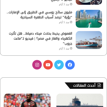
منذ 3 أيام
مليون سائح روسي في الطريق إلى الإمارات..
“رؤية” ترصد أسباب الطفرة السياحية
منذ 5 أيام
الغموض يحيط بحادث ميناء دمياط.. هل تأثرت
الكهرباء والغاز في مصر؟ | فيديو لـ”ماعت
جروب”
منذ 5 أيام
ف
ت
ي
ا
ي
و
و
ن
س
ي
ت
س
أحدث المقالات
ب
ت
ي
ت
و
ر
و
ق