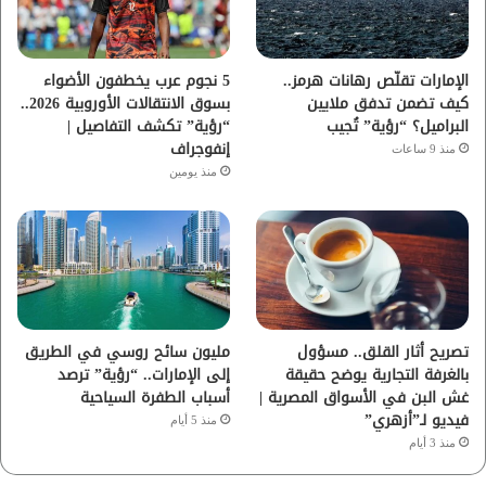
ك
ب
ر
ا
الإمارات تقلّص رهانات هرمز..
5 نجوم عرب يخطفون الأضواء
كيف تضمن تدفق ملايين
بسوق الانتقالات الأوروبية 2026..
م
البراميل؟ “رؤية” تُجيب
“رؤية” تكشف التفاصيل |
إنفوجراف
منذ 9 ساعات
منذ يومين
تصريح أثار القلق.. مسؤول
مليون سائح روسي في الطريق
بالغرفة التجارية يوضح حقيقة
إلى الإمارات.. “رؤية” ترصد
غش البن في الأسواق المصرية |
أسباب الطفرة السياحية
فيديو لـ”أزهري”
منذ 5 أيام
منذ 3 أيام