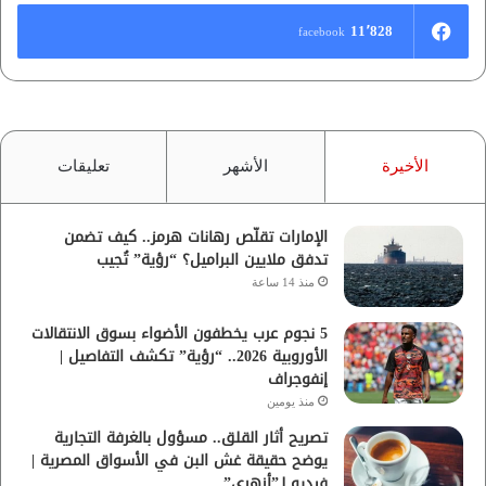
11٬828
facebook
الأخيرة
الأشهر
تعليقات
الإمارات تقلّص رهانات هرمز.. كيف تضمن
تدفق ملايين البراميل؟ “رؤية” تُجيب
منذ 14 ساعة
5 نجوم عرب يخطفون الأضواء بسوق الانتقالات
الأوروبية 2026.. “رؤية” تكشف التفاصيل |
إنفوجراف
منذ يومين
تصريح أثار القلق.. مسؤول بالغرفة التجارية
يوضح حقيقة غش البن في الأسواق المصرية |
فيديو لـ”أزهري”