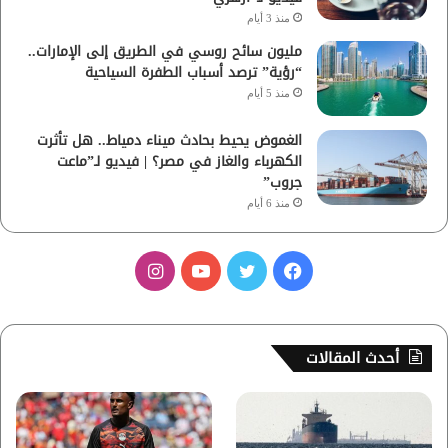
منذ 3 أيام
مليون سائح روسي في الطريق إلى الإمارات..
“رؤية” ترصد أسباب الطفرة السياحية
منذ 5 أيام
الغموض يحيط بحادث ميناء دمياط.. هل تأثرت
الكهرباء والغاز في مصر؟ | فيديو لـ”ماعت
جروب”
منذ 6 أيام
ف
ت
ي
ا
ي
و
و
ن
س
ي
ت
س
أحدث المقالات
ب
ت
ي
ت
و
ر
و
ق