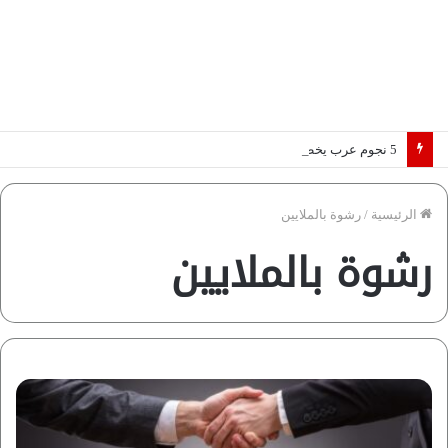
5 نجوم عرب يخطفون الأضواء بسوق الانتقالات الأوروبية 2026.. “رؤية” تكشف التفاصيل | إنفوجراف
الرئيسية
/
رشوة بالملايين
رشوة بالملايين