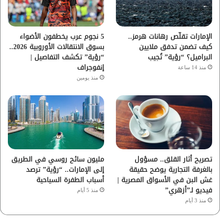
ك
ب
ر
ا
الإمارات تقلّص رهانات هرمز..
5 نجوم عرب يخطفون الأضواء
كيف تضمن تدفق ملايين
بسوق الانتقالات الأوروبية 2026..
م
البراميل؟ “رؤية” تُجيب
“رؤية” تكشف التفاصيل |
إنفوجراف
منذ 14 ساعة
منذ يومين
تصريح أثار القلق.. مسؤول
مليون سائح روسي في الطريق
بالغرفة التجارية يوضح حقيقة
إلى الإمارات.. “رؤية” ترصد
غش البن في الأسواق المصرية |
أسباب الطفرة السياحية
فيديو لـ”أزهري”
منذ 5 أيام
منذ 3 أيام