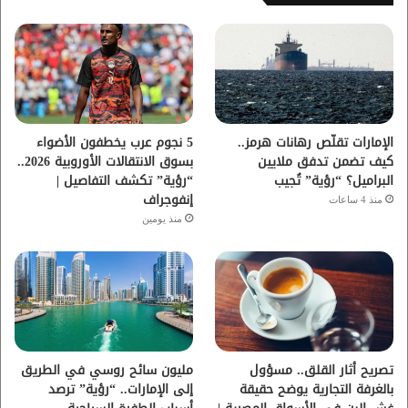
ب
ت
ي
ت
و
ر
و
ق
ك
ب
ر
ا
الإمارات تقلّص رهانات هرمز..
5 نجوم عرب يخطفون الأضواء
كيف تضمن تدفق ملايين
بسوق الانتقالات الأوروبية 2026..
م
البراميل؟ “رؤية” تُجيب
“رؤية” تكشف التفاصيل |
إنفوجراف
منذ 4 ساعات
منذ يومين
تصريح أثار القلق.. مسؤول
مليون سائح روسي في الطريق
بالغرفة التجارية يوضح حقيقة
إلى الإمارات.. “رؤية” ترصد