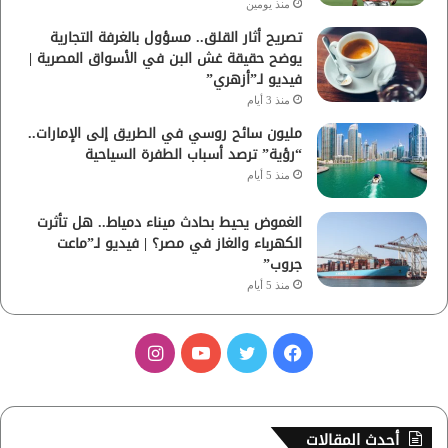
منذ يومين
تصريح أثار القلق.. مسؤول بالغرفة التجارية
يوضح حقيقة غش البن في الأسواق المصرية |
فيديو لـ”أزهري”
منذ 3 أيام
مليون سائح روسي في الطريق إلى الإمارات..
“رؤية” ترصد أسباب الطفرة السياحية
منذ 5 أيام
الغموض يحيط بحادث ميناء دمياط.. هل تأثرت
الكهرباء والغاز في مصر؟ | فيديو لـ”ماعت
جروب”
منذ 5 أيام
ف
ت
ي
ا
ي
و
و
ن
س
ي
ت
س
أحدث المقالات