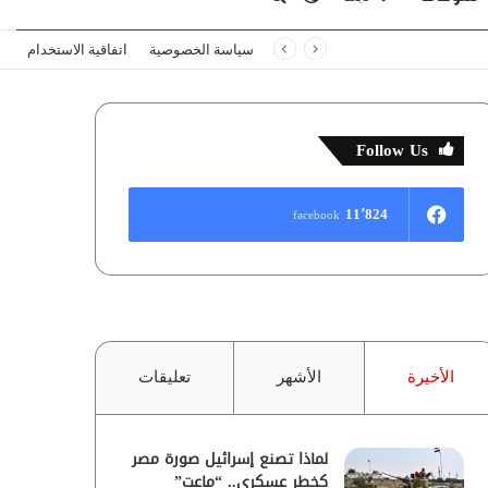
سياسة الخصوصية
اتفاقية الاستخدام
المظلم
عن
Follow Us
11٬824
facebook
الأخيرة
الأشهر
تعليقات
لماذا تصنع إسرائيل صورة مصر
كخطر عسكري.. “ماعت”