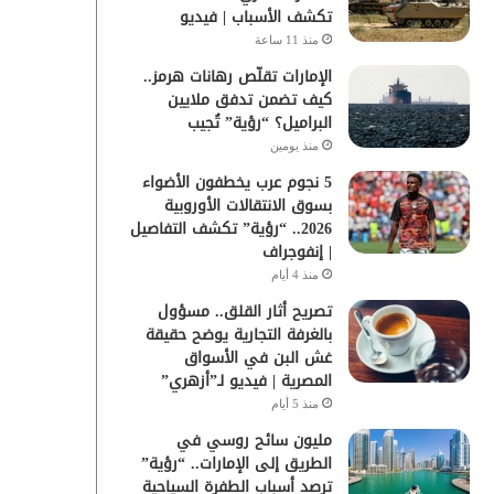
تكشف الأسباب | فيديو
منذ 11 ساعة
الإمارات تقلّص رهانات هرمز..
كيف تضمن تدفق ملايين
البراميل؟ “رؤية” تُجيب
منذ يومين
5 نجوم عرب يخطفون الأضواء
بسوق الانتقالات الأوروبية
2026.. “رؤية” تكشف التفاصيل
| إنفوجراف
منذ 4 أيام
تصريح أثار القلق.. مسؤول
بالغرفة التجارية يوضح حقيقة
غش البن في الأسواق
المصرية | فيديو لـ”أزهري”
منذ 5 أيام
مليون سائح روسي في
الطريق إلى الإمارات.. “رؤية”
ترصد أسباب الطفرة السياحية