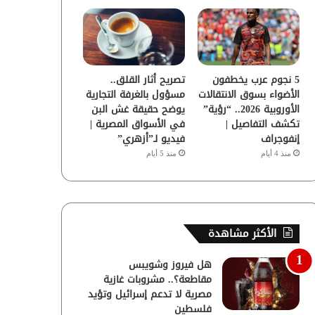
5 نجوم عرب يخطفون
تصريح أثار القلق..
الأضواء بسوق الانتقالات
مسؤول بالغرفة التجارية
الأوروبية 2026.. “رؤية”
يوضح حقيقة غش البن
تكشف التفاصيل |
في الأسواق المصرية |
إنفوجراف
فيديو لـ”أزهري”
منذ 4 أيام
منذ 5 أيام
الأكثر مشاهدة
هل فيروز وشويبس
مقاطعة؟.. مشروبات غازية
مصرية لا تدعم إسرائيل وتؤيد
فلسطين