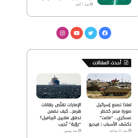
منذ 7 أيام
ف
ت
ي
ا
ي
و
و
ن
س
ي
ت
س
أحدث المقالات
ب
ت
ي
ت
و
ر
و
ق
ك
ب
ر
لماذا تصنع إسرائيل
الإمارات تقلّص رهانات
ا
صورة مصر كخطر
هرمز.. كيف تضمن
عسكري.. “ماعت”
تدفق ملايين البراميل؟
م
تكشف الأسباب | فيديو
“رؤية” تُجيب
منذ 11 ساعة
منذ يومين