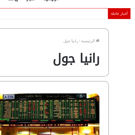
أخبار عاجلة
الإمارات تقلّص رهانات هرمز.. كيف تضمن تدفق ملايين البراميل؟ “ر
الرئيسية
/
رانيا جول
رانيا جول