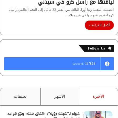
لياقتها مع راسل كرو في سيدني
انضمت المغنية ريتا أورا، البالغة من العمر 32 عامًا ، إلى النجم العالمي راسل
كرو لتقديم عروضها في عيد ميلاد…
أكمل القراءة »
Follow Us
11٬824
facebook
الأخيرة
الأشهر
تعليقات
خبراء لـ”شبكة رؤية”: «اتفاق مكة» يغيّر قواعد