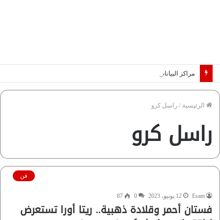
مراكز البيانات تطرق أبواب أفريقيا.. والكهرباء تحدد الرابحين في عصر الذكاء الاصطناعي | دراسة لـ”فاروس”
الرئيسية
/
راسل كرو
راسل كرو
فن
Esam
12 يونيو، 2023
0
87
فستان أحمر وقلادة ذهبية.. ريتا أورا تستعرض