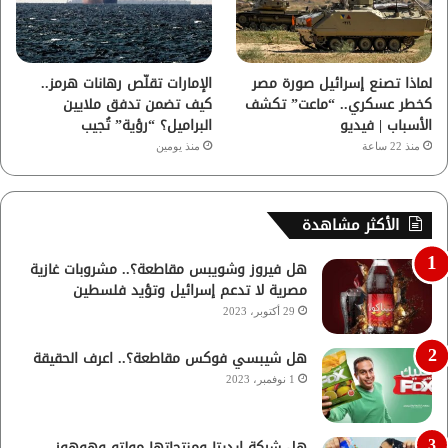
لماذا تصنع إسرائيل صورة مصر
الإمارات تقلّص رهانات هرمز..
كخطر عسكري.. “ماعت” تكشف
كيف تضمن تدفق ملايين
الأسباب | فيديو
البراميل؟ “رؤية” تُجيب
منذ 22 ساعة
منذ يومين
الأكثر مشاهدة
هل فيروز وشويبس مقاطعة؟.. مشروبات غازية
مصرية لا تدعم إسرائيل وتؤيد فلسطين
29 أكتوبر، 2023
هل شيبسي فوكس مقاطعة؟.. اعرف الحقيقة
1 نوفمبر، 2023
هل شركة إيديتا ومنتجاتها مولتو وهوهوز