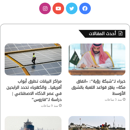
ف
ت
ي
ا
ي
و
و
ن
س
ي
ت
س
أحدث المقالات
ب
ت
ي
ت
و
ر
و
ق
ك
ب
ر
ا
خبراء لـ”شبكة رؤية”: «اتفاق
مراكز البيانات تطرق أبواب
مكة» يغيّر قواعد اللعبة بالشرق
أفريقيا.. والكهرباء تحدد الرابحين
م
الأوسط
في عصر الذكاء الاصطناعي |
دراسة لـ”فاروس”
منذ 3 ساعات
منذ 9 ساعات