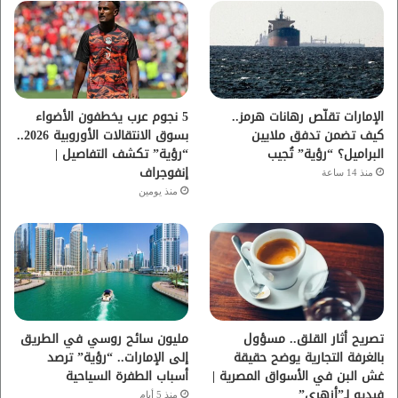
و
ر
و
ق
ك
ب
ر
ا
الإمارات تقلّص رهانات هرمز..
5 نجوم عرب يخطفون الأضواء
كيف تضمن تدفق ملايين
بسوق الانتقالات الأوروبية 2026..
م
البراميل؟ “رؤية” تُجيب
“رؤية” تكشف التفاصيل |
إنفوجراف
منذ 14 ساعة
منذ يومين
تصريح أثار القلق.. مسؤول
مليون سائح روسي في الطريق
بالغرفة التجارية يوضح حقيقة
إلى الإمارات.. “رؤية” ترصد
غش البن في الأسواق المصرية |
أسباب الطفرة السياحية
فيديو لـ”أزهري”
منذ 5 أيام