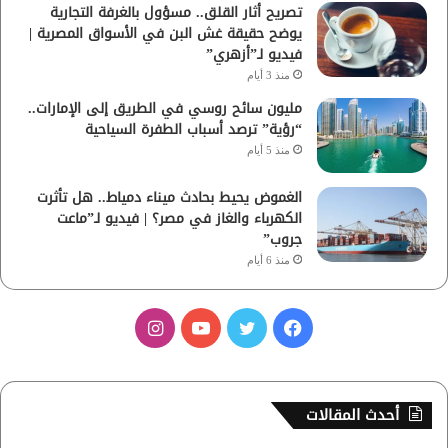
تصريح أثار القلق.. مسؤول بالغرفة التجارية
يوضح حقيقة غش البن في الأسواق المصرية |
فيديو لـ”أزهري”
منذ 3 أيام
مليون سائح روسي في الطريق إلى الإمارات..
“رؤية” ترصد أسباب الطفرة السياحية
منذ 5 أيام
الغموض يحيط بحادث ميناء دمياط.. هل تأثرت
الكهرباء والغاز في مصر؟ | فيديو لـ”ماعت
جروب”
منذ 6 أيام
ف
ت
ي
ا
ي
و
و
ن
س
ي
ت
س
أحدث المقالات
ب
ت
ي
ت