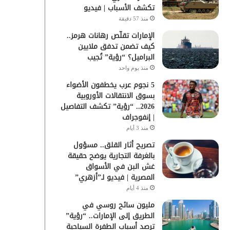
تكشف الأسباب | فيديو
منذ 57 دقيقة
الإمارات تقلّص رهانات هرمز..
كيف تضمن تدفق ملايين
البراميل؟ “رؤية” تُجيب
منذ يوم واحد
5 نجوم عرب يخطفون الأضواء
بسوق الانتقالات الأوروبية
2026.. “رؤية” تكشف التفاصيل
| إنفوجراف
منذ 3 أيام
تصريح أثار القلق.. مسؤول
بالغرفة التجارية يوضح حقيقة
غش البن في الأسواق
المصرية | فيديو لـ”أزهري”
منذ 4 أيام
مليون سائح روسي في
الطريق إلى الإمارات.. “رؤية”
ترصد أسباب الطفرة السياحية