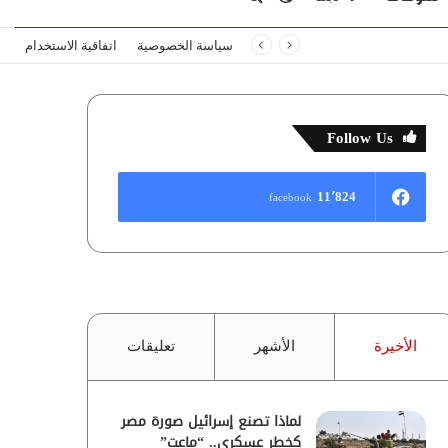
سياسة الخصوصية
اتفاقية الاستخدام
المظلم
عن
Follow Us
11٬824
facebook
الأخيرة
الأشهر
تعليقات
لماذا تصنع إسرائيل صورة مصر
كخطر عسكري.. “ماعت”