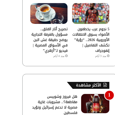
5 نجوم عرب يخطفون
تصريح أثار القلق..
الأضواء بسوق الانتقالات
مسؤول بالغرفة التجارية
الأوروبية 2026.. “رؤية”
يوضح حقيقة غش البن
تكشف التفاصيل |
في الأسواق المصرية |
إنفوجراف
فيديو لـ”أزهري”
منذ 3 أيام
منذ 4 أيام
الأكثر مشاهدة
هل فيروز وشويبس
مقاطعة؟.. مشروبات غازية
مصرية لا تدعم إسرائيل وتؤيد
فلسطين