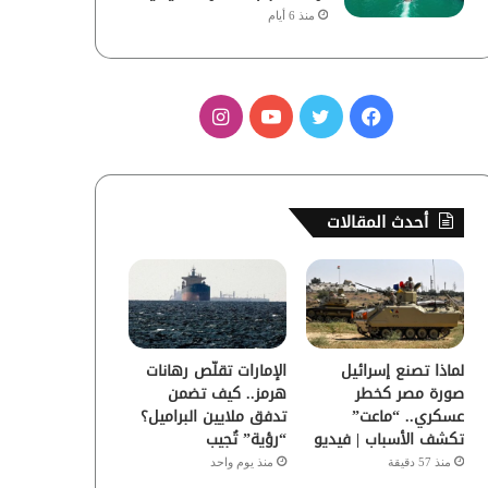
منذ 6 أيام
ف
ت
ي
ا
ي
و
و
ن
س
ي
ت
س
أحدث المقالات
ب
ت
ي
ت
و
ر
و
ق
ك
ب
ر
لماذا تصنع إسرائيل
الإمارات تقلّص رهانات
ا
صورة مصر كخطر
هرمز.. كيف تضمن
عسكري.. “ماعت”
تدفق ملايين البراميل؟
م
تكشف الأسباب | فيديو
“رؤية” تُجيب
منذ 57 دقيقة
منذ يوم واحد