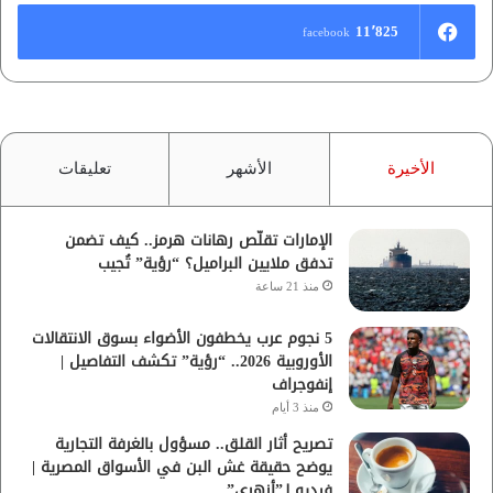
11٬825
facebook
الأخيرة
الأشهر
تعليقات
الإمارات تقلّص رهانات هرمز.. كيف تضمن
تدفق ملايين البراميل؟ “رؤية” تُجيب
منذ 21 ساعة
5 نجوم عرب يخطفون الأضواء بسوق الانتقالات
الأوروبية 2026.. “رؤية” تكشف التفاصيل |
إنفوجراف
منذ 3 أيام
تصريح أثار القلق.. مسؤول بالغرفة التجارية
يوضح حقيقة غش البن في الأسواق المصرية |
فيديو لـ”أزهري”