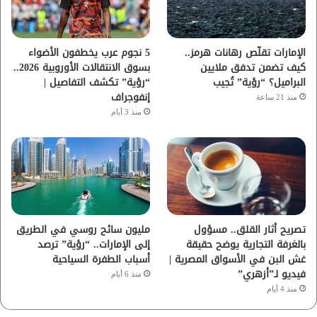
ك
ب
ر
ا
الإمارات تقلّص رهانات هرمز..
5 نجوم عرب يخطفون الأضواء
كيف تضمن تدفق ملايين
بسوق الانتقالات الأوروبية 2026..
م
البراميل؟ “رؤية” تُجيب
“رؤية” تكشف التفاصيل |
إنفوجراف
منذ 21 ساعة
منذ 3 أيام
تصريح أثار القلق.. مسؤول
مليون سائح روسي في الطريق
بالغرفة التجارية يوضح حقيقة
إلى الإمارات.. “رؤية” ترصد
غش البن في الأسواق المصرية |
أسباب الطفرة السياحية
فيديو لـ”أزهري”
منذ 6 أيام
منذ 4 أيام