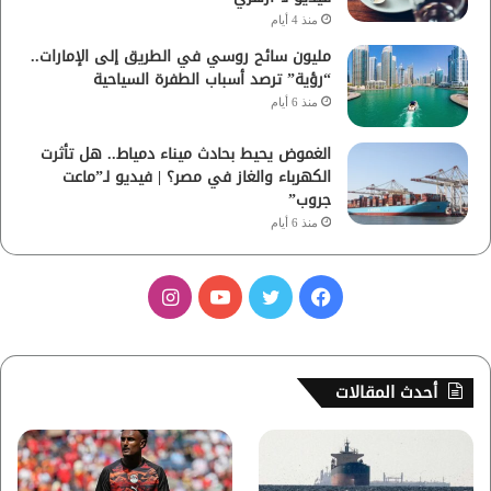
منذ 4 أيام
مليون سائح روسي في الطريق إلى الإمارات..
“رؤية” ترصد أسباب الطفرة السياحية
منذ 6 أيام
الغموض يحيط بحادث ميناء دمياط.. هل تأثرت
الكهرباء والغاز في مصر؟ | فيديو لـ”ماعت
جروب”
منذ 6 أيام
ف
ت
ي
ا
ي
و
و
ن
س
ي
ت
س
أحدث المقالات
ب
ت
ي
ت
و
ر
و
ق