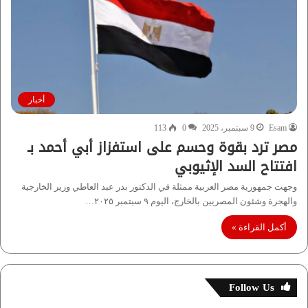
أخبار
Esam
9 سبتمبر، 2025
0
113
مصر ترد بقوة وحسم على استفزاز أبي أحمد بـ
افتتاح السد الإثيوبي
وجهت جمهورية مصر العربية ممثلة في الدكتور بدر عبد العاطي وزير الخارجية
والهجرة وشئون المصريين بالخارج، اليوم ٩ سبتمبر ۲۰۲٥…
أكمل القراءة »
Follow Us