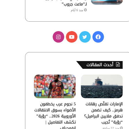
لـ”ماعت جروب”
منذ 6 أيام
ف
ت
ي
ا
ي
و
و
ن
س
ي
ت
س
أحدث المقالات
ب
ت
ي
ت
و
ر
و
ق
ك
ب
ر
الإمارات تقلّص رهانات
5 نجوم عرب يخطفون
ا
هرمز.. كيف تضمن
الأضواء بسوق الانتقالات
تدفق ملايين البراميل؟
الأوروبية 2026.. “رؤية”
م
“رؤية” تُجيب
تكشف التفاصيل |
إنفوجراف
منذ 22 ساعة