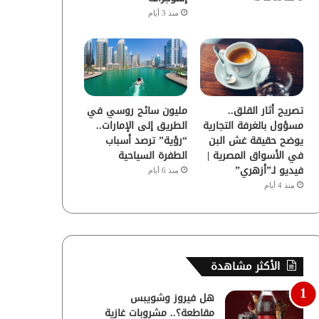
منذ 3 أيام
تصريح أثار القلق..
مليون سائح روسي في
مسؤول بالغرفة التجارية
الطريق إلى الإمارات..
يوضح حقيقة غش البن
“رؤية” ترصد أسباب
في الأسواق المصرية |
الطفرة السياحية
فيديو لـ”أزهري”
منذ 6 أيام
منذ 4 أيام
الأكثر مشاهدة
هل فيروز وشويبس
مقاطعة؟.. مشروبات غازية