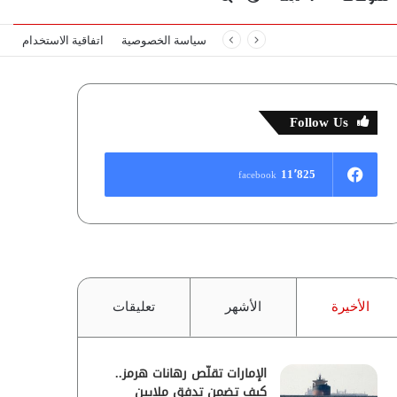
سياسة الخصوصية
اتفاقية الاستخدام
المظلم
عن
Follow Us
11٬825
facebook
الأخيرة
الأشهر
تعليقات
الإمارات تقلّص رهانات هرمز..
كيف تضمن تدفق ملايين