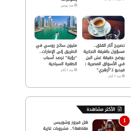
منذ يومين
تصريح أثار القلق..
مليون سائح روسي في
مسؤول بالغرفة التجارية
الطريق إلى الإمارات..
يوضح حقيقة غش البن
“رؤية” ترصد أسباب
في الأسواق المصرية |
الطفرة السياحية
فيديو لـ”أزهري”
منذ 5 أيام
منذ 3 أيام
الأكثر مشاهدة
هل فيروز وشويبس
مقاطعة؟.. مشروبات غازية