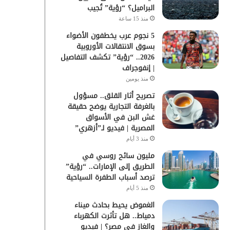
البراميل؟ “رؤية” تُجيب
منذ 15 ساعة
5 نجوم عرب يخطفون الأضواء
بسوق الانتقالات الأوروبية
2026.. “رؤية” تكشف التفاصيل
| إنفوجراف
منذ يومين
تصريح أثار القلق.. مسؤول
بالغرفة التجارية يوضح حقيقة
غش البن في الأسواق
المصرية | فيديو لـ”أزهري”
منذ 3 أيام
مليون سائح روسي في
الطريق إلى الإمارات.. “رؤية”
ترصد أسباب الطفرة السياحية
منذ 5 أيام
الغموض يحيط بحادث ميناء
دمياط.. هل تأثرت الكهرباء
والغاز في مصر؟ | فيديو