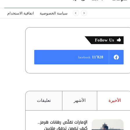
سياسة الخصوصية
اتفاقية الاستخدام
المظلم
عن
Follow Us
11٬828
facebook
الأخيرة
الأشهر
تعليقات
الإمارات تقلّص رهانات هرمز..
كيف تضمن تدفق ملايين