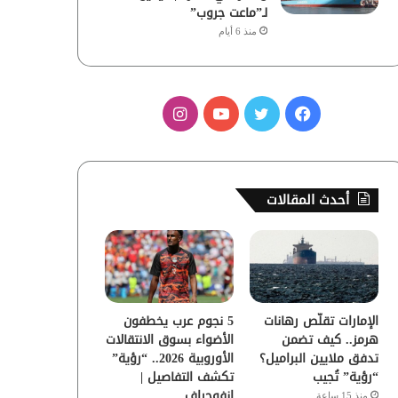
لـ”ماعت جروب”
منذ 6 أيام
ف
ت
ي
ا
ي
و
و
ن
س
ي
ت
س
أحدث المقالات
ب
ت
ي
ت
و
ر
و
ق
ك
ب
ر
الإمارات تقلّص رهانات
5 نجوم عرب يخطفون
ا
هرمز.. كيف تضمن
الأضواء بسوق الانتقالات
تدفق ملايين البراميل؟
الأوروبية 2026.. “رؤية”
م
“رؤية” تُجيب
تكشف التفاصيل |
إنفوجراف
منذ 15 ساعة