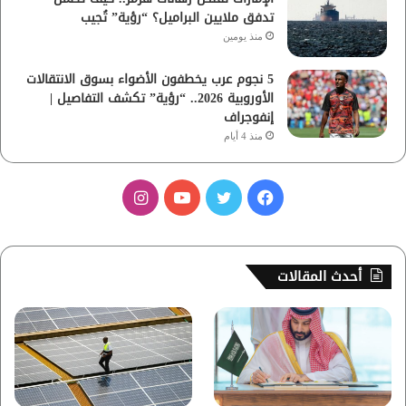
تدفق ملايين البراميل؟ “رؤية” تُجيب
منذ يومين
5 نجوم عرب يخطفون الأضواء بسوق الانتقالات
الأوروبية 2026.. “رؤية” تكشف التفاصيل |
إنفوجراف
منذ 4 أيام
ف
ت
ي
ا
ي
و
و
ن
س
ي
ت
س
أحدث المقالات
ب
ت
ي
ت
و
ر
و
ق
ك
ب
ر