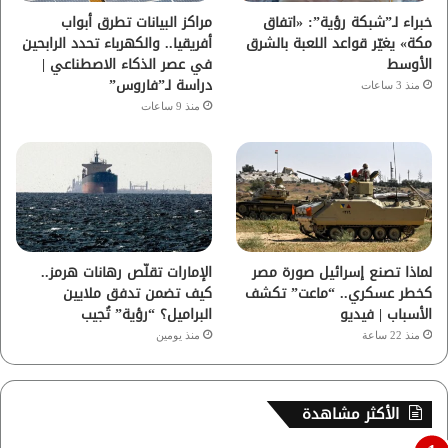
ا
خبراء لـ”شبكة رؤية”: «اتفاق
مراكز البيانات تطرق أبواب
مكة» يغيّر قواعد اللعبة بالشرق
أفريقيا.. والكهرباء تحدد الرابحين
م
الأوسط
في عصر الذكاء الاصطناعي |
دراسة لـ”فاروس”
منذ 3 ساعات
منذ 9 ساعات
لماذا تصنع إسرائيل صورة مصر
الإمارات تقلّص رهانات هرمز..
كخطر عسكري.. “ماعت” تكشف
كيف تضمن تدفق ملايين
الأسباب | فيديو
البراميل؟ “رؤية” تُجيب
منذ 22 ساعة
منذ يومين
الأكثر مشاهدة