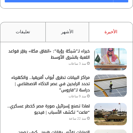
الأخيرة
الأشهر
تعليقات
خبراء لـ”شبكة رؤية”: «اتفاق مكة» يغيّر قواعد
اللعبة بالشرق الأوسط
منذ 3 ساعات
مراكز البيانات تطرق أبواب أفريقيا.. والكهرباء
تحدد الرابحين في عصر الذكاء الاصطناعي |
دراسة لـ”فاروس”
منذ 9 ساعات
لماذا تصنع إسرائيل صورة مصر كخطر عسكري..
“ماعت” تكشف الأسباب | فيديو
منذ 22 ساعة
الإمارات تقلّص رهانات هرمز.. كيف تضمن