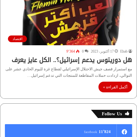
اقتصاد
Ehab
17 أكتوبر، 2023
0
9٬364
هل دوريتوس يدعم إسرائيل؟.. الكل عايز يعرف
مع استمرار قصف جيش الاحتلال الإسرائيلي لقطاع غزة لليوم الحادي عشر على
التوالي، ازدادت حملات المقاطعة للمنتجات التي تدعم إسرائيل…
أكمل القراءة »
Follow Us
11٬824
facebook