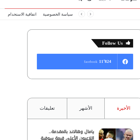
سياسة الخصوصية
اتفاقية الاستخدام
المظلم
عن
Follow Us
11٬824
facebook
الأخيرة
الأشهر
تعليقات
يامال وهالاند بالمقدمة..
اللاعبون الأعلى قيمة سوقية