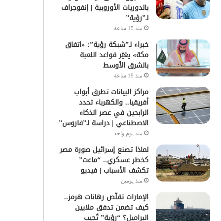
بالدوريات الأوروبية | إنفوجراف
لـ”رؤية”
منذ 15 ساعة
خبراء لـ”شبكة رؤية”: «اتفاق
مكة» يغيّر قواعد اللعبة
بالشرق الأوسط
منذ 19 ساعة
مراكز البيانات تطرق أبواب
أفريقيا.. والكهرباء تحدد
الرابحين في عصر الذكاء
الاصطناعي | دراسة لـ”فاروس”
منذ يوم واحد
لماذا تصنع إسرائيل صورة مصر
كخطر عسكري.. “ماعت”
تكشف الأسباب | فيديو
منذ يومين
الإمارات تقلّص رهانات هرمز..
كيف تضمن تدفق ملايين
البراميل؟ “رؤية” تُجيب