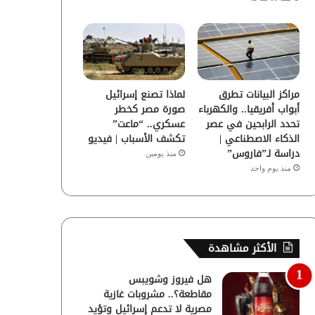
مراكز البيانات تطرق
لماذا تصنع إسرائيل
أبواب أفريقيا.. والكهرباء
صورة مصر كخطر
تحدد الرابحين في عصر
عسكري.. “ماعت”
الذكاء الاصطناعي |
تكشف الأسباب | فيديو
دراسة لـ”فاروس”
منذ يومين
منذ يوم واحد
الأكثر مشاهدة
هل فيروز وشويبس
مقاطعة؟.. مشروبات غازية
مصرية لا تدعم إسرائيل وتؤيد