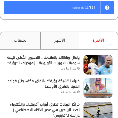
11٬824
facebook
الأخيرة
الأشهر
تعليقات
يامال وهالاند بالمقدمة.. اللاعبون الأعلى قيمة
سوقية بالدوريات الأوروبية | إنفوجراف لـ”رؤية”
منذ 8 ساعات
خبراء لـ”شبكة رؤية”: «اتفاق مكة» يغيّر قواعد
اللعبة بالشرق الأوسط
منذ 12 ساعة
مراكز البيانات تطرق أبواب أفريقيا.. والكهرباء
تحدد الرابحين في عصر الذكاء الاصطناعي |
دراسة لـ”فاروس”