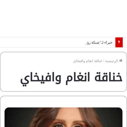
خبراء لـ”شبكة رؤية”: «اتفاق مكة» يغيّر قواعد اللعبة بالشرق الأوسط
الرئيسية
/
خناقة انغام وافيخاي
خناقة انغام وافيخاي