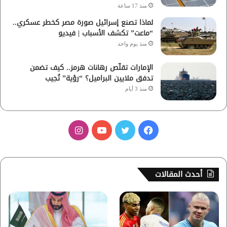
منذ 17 ساعة
لماذا تصنع إسرائيل صورة مصر كخطر عسكري..
“ماعت” تكشف الأسباب | فيديو
منذ يوم واحد
الإمارات تقلّص رهانات هرمز.. كيف تضمن
تدفق ملايين البراميل؟ “رؤية” تُجيب
منذ 3 أيام
ف
ت
ي
ا
ي
و
و
ن
س
ي
ت
س
أحدث المقالات
ب
ت
ي
ت
و
ر
و
ق