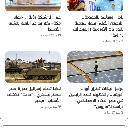
ك
ب
ر
ا
يامال وهالاند بالمقدمة..
خبراء لـ”شبكة رؤية”: «اتفاق
اللاعبون الأعلى قيمة سوقية
مكة» يغيّر قواعد اللعبة بالشرق
م
بالدوريات الأوروبية | إنفوجراف
الأوسط
لـ”رؤية”
منذ 12 ساعة
منذ 8 ساعات
مراكز البيانات تطرق أبواب
لماذا تصنع إسرائيل صورة مصر
أفريقيا.. والكهرباء تحدد الرابحين
كخطر عسكري.. “ماعت” تكشف
في عصر الذكاء الاصطناعي |
الأسباب | فيديو
دراسة لـ”فاروس”
منذ يوم واحد
منذ 17 ساعة