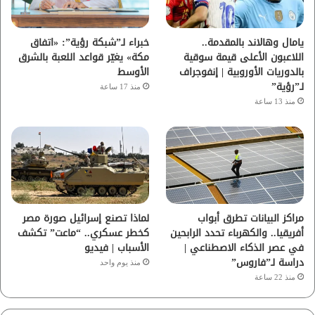
ك
ب
ر
ا
يامال وهالاند بالمقدمة..
خبراء لـ”شبكة رؤية”: «اتفاق
اللاعبون الأعلى قيمة سوقية
مكة» يغيّر قواعد اللعبة بالشرق
م
بالدوريات الأوروبية | إنفوجراف
الأوسط
لـ”رؤية”
منذ 17 ساعة
منذ 13 ساعة
مراكز البيانات تطرق أبواب
لماذا تصنع إسرائيل صورة مصر
أفريقيا.. والكهرباء تحدد الرابحين
كخطر عسكري.. “ماعت” تكشف
في عصر الذكاء الاصطناعي |
الأسباب | فيديو
دراسة لـ”فاروس”
منذ يوم واحد
منذ 22 ساعة