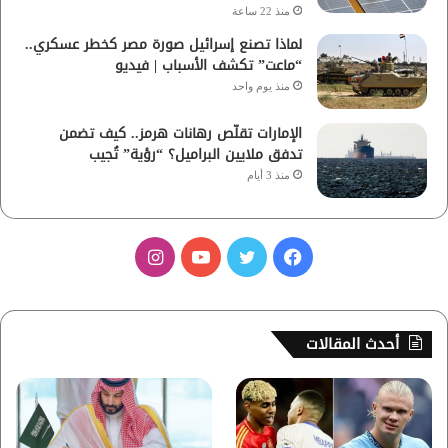
منذ 22 ساعة
لماذا تصنع إسرائيل صورة مصر كخطر عسكري..
“ماعت” تكشف الأسباب | فيديو
منذ يوم واحد
الإمارات تقلّص رهانات هرمز.. كيف تضمن
تدفق ملايين البراميل؟ “رؤية” تُجيب
منذ 3 أيام
ف
ت
ي
ا
ي
و
و
ن
س
ي
ت
س
أحدث المقالات
ب
ت
ي
ت
و
ر
و
ق