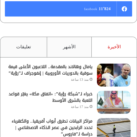
11٬824
facebook
الأخيرة
الأشهر
تعليقات
يامال وهالاند بالمقدمة.. اللاعبون الأعلى قيمة
سوقية بالدوريات الأوروبية | إنفوجراف لـ”رؤية”
منذ 13 ساعة
خبراء لـ”شبكة رؤية”: «اتفاق مكة» يغيّر قواعد
اللعبة بالشرق الأوسط
منذ 17 ساعة
مراكز البيانات تطرق أبواب أفريقيا.. والكهرباء
تحدد الرابحين في عصر الذكاء الاصطناعي |
دراسة لـ”فاروس”