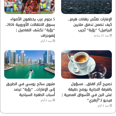
ك
ب
ر
ا
الإمارات تقلّص رهانات هرمز..
5 نجوم عرب يخطفون الأضواء
كيف تضمن تدفق ملايين
بسوق الانتقالات الأوروبية 2026..
م
البراميل؟ “رؤية” تُجيب
“رؤية” تكشف التفاصيل |
إنفوجراف
منذ 22 ساعة
منذ 3 أيام
تصريح أثار القلق.. مسؤول
مليون سائح روسي في الطريق
بالغرفة التجارية يوضح حقيقة
إلى الإمارات.. “رؤية” ترصد
غش البن في الأسواق المصرية |
أسباب الطفرة السياحية
فيديو لـ”أزهري”
منذ 6 أيام
منذ 4 أيام