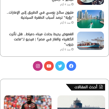
منذ 4 أيام
مليون سائح روسي في الطريق إلى الإمارات..
“رؤية” ترصد أسباب الطفرة السياحية
منذ 6 أيام
الغموض يحيط بحادث ميناء دمياط.. هل تأثرت
الكهرباء والغاز في مصر؟ | فيديو لـ”ماعت
جروب”
منذ 6 أيام
ف
ت
ي
ا
ي
و
و
ن
س
ي
ت
س
أحدث المقالات
ب
ت
ي
ت
و
ر
و
ق