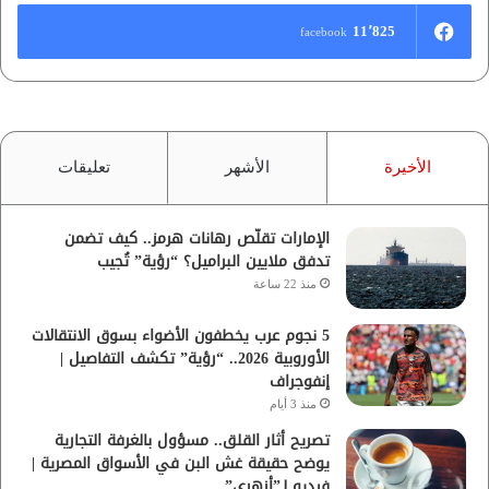
11٬825
facebook
الأخيرة
الأشهر
تعليقات
الإمارات تقلّص رهانات هرمز.. كيف تضمن
تدفق ملايين البراميل؟ “رؤية” تُجيب
منذ 22 ساعة
5 نجوم عرب يخطفون الأضواء بسوق الانتقالات
الأوروبية 2026.. “رؤية” تكشف التفاصيل |
إنفوجراف
منذ 3 أيام
تصريح أثار القلق.. مسؤول بالغرفة التجارية
يوضح حقيقة غش البن في الأسواق المصرية |
فيديو لـ”أزهري”