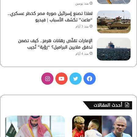
منذ يومين
لماذا تصنع إسرائيل صورة مصر كخطر عسكري..
“ماعت” تكشف الأسباب | فيديو
منذ 3 أيام
الإمارات تقلّص رهانات هرمز.. كيف تضمن
تدفق ملايين البراميل؟ “رؤية” تُجيب
منذ 4 أيام
ف
ت
ي
ا
ي
و
و
ن
س
ي
ت
س
أحدث المقالات
ب
ت
ي
ت
و
ر
و
ق