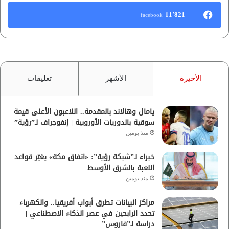
11٬821
facebook
الأخيرة
الأشهر
تعليقات
يامال وهالاند بالمقدمة.. اللاعبون الأعلى قيمة
سوقية بالدوريات الأوروبية | إنفوجراف لـ”رؤية”
منذ يومين
خبراء لـ”شبكة رؤية”: «اتفاق مكة» يغيّر قواعد
اللعبة بالشرق الأوسط
منذ يومين
مراكز البيانات تطرق أبواب أفريقيا.. والكهرباء
تحدد الرابحين في عصر الذكاء الاصطناعي |
دراسة لـ”فاروس”