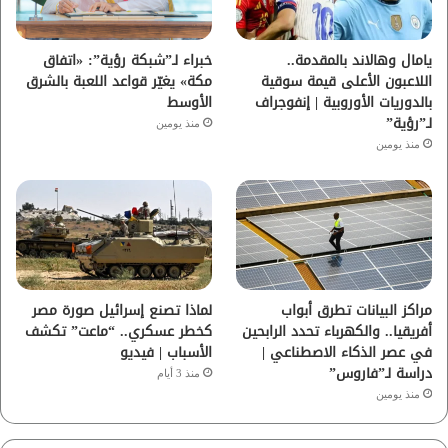
ك
ب
ر
ا
يامال وهالاند بالمقدمة..
خبراء لـ”شبكة رؤية”: «اتفاق
اللاعبون الأعلى قيمة سوقية
مكة» يغيّر قواعد اللعبة بالشرق
م
بالدوريات الأوروبية | إنفوجراف
الأوسط
لـ”رؤية”
منذ يومين
منذ يومين
مراكز البيانات تطرق أبواب
لماذا تصنع إسرائيل صورة مصر
أفريقيا.. والكهرباء تحدد الرابحين
كخطر عسكري.. “ماعت” تكشف
في عصر الذكاء الاصطناعي |
الأسباب | فيديو
دراسة لـ”فاروس”
منذ 3 أيام
منذ يومين