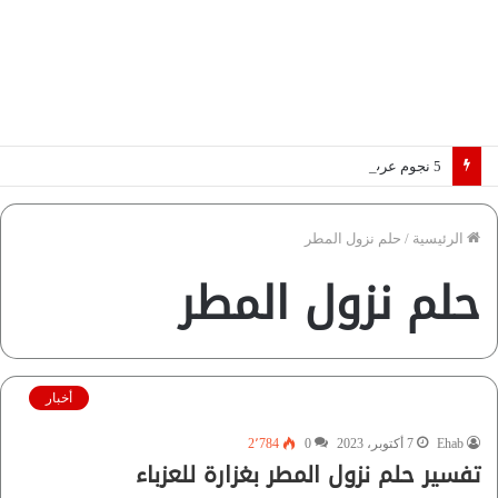
5 نجوم عرب يخطفون الأضواء بسوق الانتقالات الأوروبية 2026.. “رؤية” تكشف التفاصيل | إنفوجراف
الرئيسية
/
حلم نزول المطر
حلم نزول المطر
أخبار
Ehab
7 أكتوبر، 2023
0
2٬784
تفسير حلم نزول المطر بغزارة للعزباء