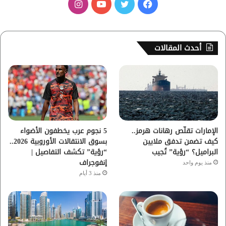
ف
ت
ي
ا
ي
و
و
ن
س
ي
ت
س
أحدث المقالات
ب
ت
ي
ت
و
ر
و
ق
ك
ب
ر
ا
الإمارات تقلّص رهانات هرمز..
5 نجوم عرب يخطفون الأضواء
كيف تضمن تدفق ملايين
بسوق الانتقالات الأوروبية 2026..
م
البراميل؟ “رؤية” تُجيب
“رؤية” تكشف التفاصيل |
إنفوجراف
منذ يوم واحد
منذ 3 أيام