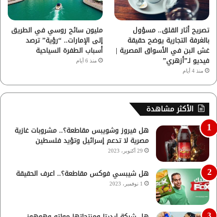
تصريح أثار القلق.. مسؤول
مليون سائح روسي في الطريق
بالغرفة التجارية يوضح حقيقة
إلى الإمارات.. “رؤية” ترصد
غش البن في الأسواق المصرية |
أسباب الطفرة السياحية
فيديو لـ”أزهري”
منذ 6 أيام
منذ 4 أيام
الأكثر مشاهدة
هل فيروز وشويبس مقاطعة؟.. مشروبات غازية
مصرية لا تدعم إسرائيل وتؤيد فلسطين
29 أكتوبر، 2023
هل شيبسي فوكس مقاطعة؟.. اعرف الحقيقة
1 نوفمبر، 2023
هل شركة إيديتا ومنتجاتها مولتو وهوهوز