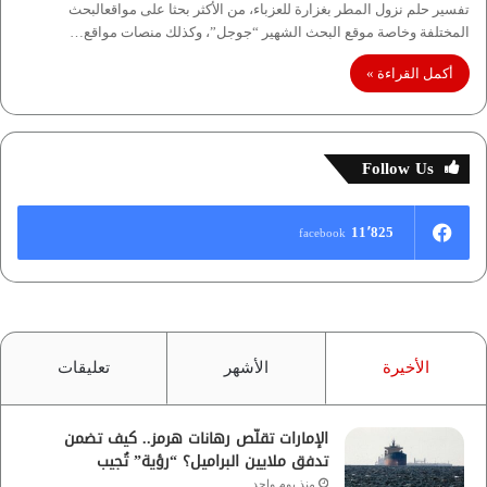
تفسير حلم نزول المطر بغزارة للعزباء، من الأكثر بحثا على مواقعالبحث
المختلفة وخاصة موقع البحث الشهير “جوجل”، وكذلك منصات مواقع…
أكمل القراءة »
Follow Us
11٬825
facebook
الأخيرة
الأشهر
تعليقات
الإمارات تقلّص رهانات هرمز.. كيف تضمن
تدفق ملايين البراميل؟ “رؤية” تُجيب
منذ يوم واحد