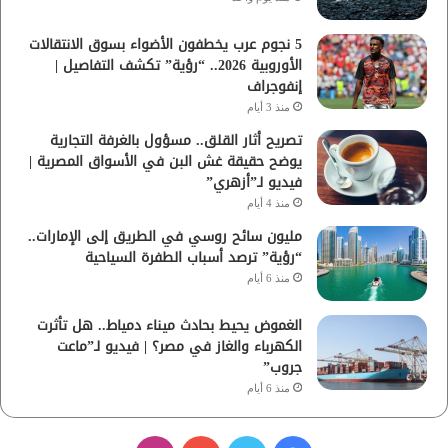
5 نجوم عرب يخطفون الأضواء بسوق الانتقالات
الأوروبية 2026.. “رؤية” تكشف التفاصيل |
إنفوجراف
منذ 3 أيام
تصريح أثار القلق.. مسؤول بالغرفة التجارية
يوضح حقيقة غش البن في الأسواق المصرية |
فيديو لـ”أزهري”
منذ 4 أيام
مليون سائح روسي في الطريق إلى الإمارات..
“رؤية” ترصد أسباب الطفرة السياحية
منذ 6 أيام
الغموض يحيط بحادث ميناء دمياط.. هل تأثرت
الكهرباء والغاز في مصر؟ | فيديو لـ”ماعت
جروب”
منذ 6 أيام