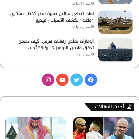
منذ 17 ساعة
لماذا تصنع إسرائيل صورة مصر كخطر عسكري..
“ماعت” تكشف الأسباب | فيديو
منذ يوم واحد
الإمارات تقلّص رهانات هرمز.. كيف تضمن
تدفق ملايين البراميل؟ “رؤية” تُجيب
منذ 3 أيام
ف
ت
ي
ا
ي
و
و
ن
س
ي
ت
س
أحدث المقالات
ب
ت
ي
ت
و
ر
و
ق