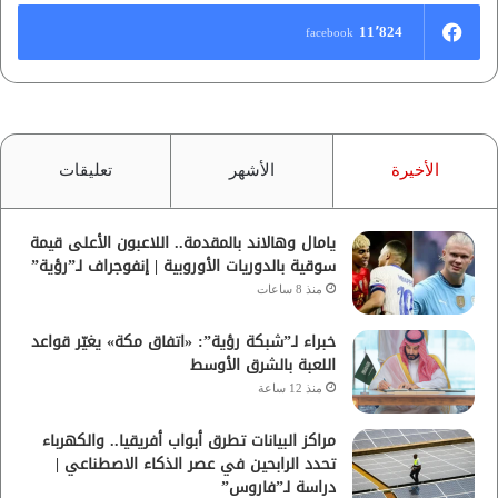
11٬824
facebook
الأخيرة
الأشهر
تعليقات
يامال وهالاند بالمقدمة.. اللاعبون الأعلى قيمة
سوقية بالدوريات الأوروبية | إنفوجراف لـ”رؤية”
منذ 8 ساعات
خبراء لـ”شبكة رؤية”: «اتفاق مكة» يغيّر قواعد
اللعبة بالشرق الأوسط
منذ 12 ساعة
مراكز البيانات تطرق أبواب أفريقيا.. والكهرباء
تحدد الرابحين في عصر الذكاء الاصطناعي |
دراسة لـ”فاروس”