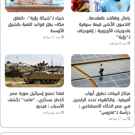
ك
ب
ر
ا
يامال وهالاند بالمقدمة..
خبراء لـ”شبكة رؤية”: «اتفاق
اللاعبون الأعلى قيمة سوقية
مكة» يغيّر قواعد اللعبة بالشرق
م
بالدوريات الأوروبية | إنفوجراف
الأوسط
لـ”رؤية”
منذ 12 ساعة
منذ 8 ساعات
مراكز البيانات تطرق أبواب
لماذا تصنع إسرائيل صورة مصر
أفريقيا.. والكهرباء تحدد الرابحين
كخطر عسكري.. “ماعت” تكشف
في عصر الذكاء الاصطناعي |
الأسباب | فيديو
دراسة لـ”فاروس”
منذ يوم واحد
منذ 17 ساعة