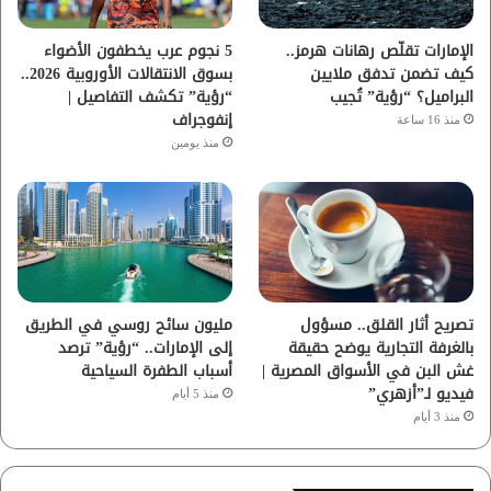
ا
الإمارات تقلّص رهانات هرمز..
5 نجوم عرب يخطفون الأضواء
كيف تضمن تدفق ملايين
بسوق الانتقالات الأوروبية 2026..
م
البراميل؟ “رؤية” تُجيب
“رؤية” تكشف التفاصيل |
إنفوجراف
منذ 16 ساعة
منذ يومين
تصريح أثار القلق.. مسؤول
مليون سائح روسي في الطريق
بالغرفة التجارية يوضح حقيقة
إلى الإمارات.. “رؤية” ترصد
غش البن في الأسواق المصرية |
أسباب الطفرة السياحية
فيديو لـ”أزهري”
منذ 5 أيام
منذ 3 أيام