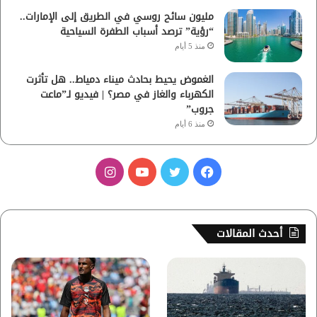
مليون سائح روسي في الطريق إلى الإمارات..
“رؤية” ترصد أسباب الطفرة السياحية
منذ 5 أيام
الغموض يحيط بحادث ميناء دمياط.. هل تأثرت
الكهرباء والغاز في مصر؟ | فيديو لـ”ماعت
جروب”
منذ 6 أيام
ف
ت
ي
ا
ي
و
و
ن
س
ي
ت
س
أحدث المقالات
ب
ت
ي
ت
و
ر
و
ق
ك
ب
ر