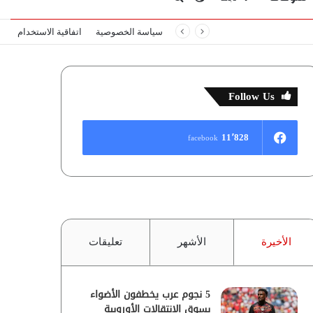
سياسة الخصوصية
اتفاقية الاستخدام
المظلم
عن
Follow Us
11٬828
facebook
الأخيرة
الأشهر
تعليقات
5 نجوم عرب يخطفون الأضواء
بسوق الانتقالات الأوروبية