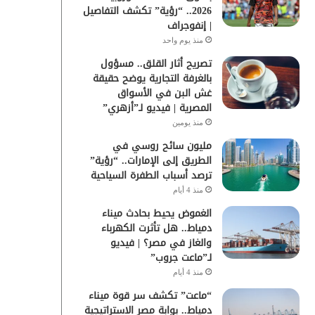
2026.. “رؤية” تكشف التفاصيل
| إنفوجراف
منذ يوم واحد
تصريح أثار القلق.. مسؤول
بالغرفة التجارية يوضح حقيقة
غش البن في الأسواق
المصرية | فيديو لـ”أزهري”
منذ يومين
مليون سائح روسي في
الطريق إلى الإمارات.. “رؤية”
ترصد أسباب الطفرة السياحية
منذ 4 أيام
الغموض يحيط بحادث ميناء
دمياط.. هل تأثرت الكهرباء
والغاز في مصر؟ | فيديو
لـ”ماعت جروب”
منذ 4 أيام
“ماعت” تكشف سر قوة ميناء
دمياط.. بوابة مصر الاستراتيجية