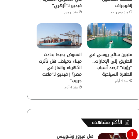
إنفوجراف
فيديو لـ”أزهري”
منذ يوم واحد
منذ يومين
مليون سائح روسي في
الغموض يحيط بحادث
الطريق إلى الإمارات..
ميناء دمياط.. هل تأثرت
“رؤية” ترصد أسباب
الكهرباء والغاز في
الطفرة السياحية
مصر؟ | فيديو لـ”ماعت
جروب”
منذ 4 أيام
منذ 4 أيام
الأكثر مشاهدة
هل فيروز وشويبس