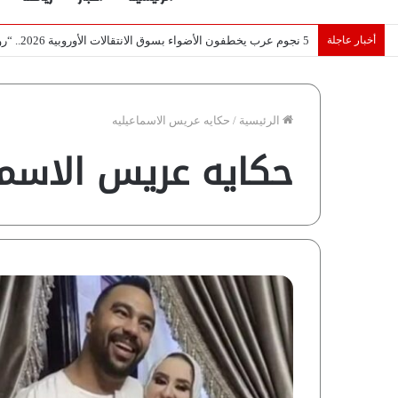
أخبار عاجلة
تصريح أثار القلق.. مسؤول بالغرفة التجارية يوضح حقيقة غش البن ف
الرئيسية
/
حكايه عريس الاسماعيليه
حكايه عريس الاسما