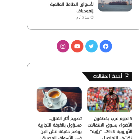
لأسواق الطاقة العالمية |
إنفوجراف
منذ 5 أيام
ف
ت
ي
ا
ي
و
و
ن
س
ي
ت
س
أحدث المقالات
ب
ت
ي
ت
و
ر
و
ق
ك
ب
ر
5 نجوم عرب يخطفون
تصريح أثار القلق..
ا
الأضواء بسوق الانتقالات
مسؤول بالغرفة التجارية
الأوروبية 2026.. “رؤية”
يوضح حقيقة غش البن
م
تكشف التفاصيل |
في الأسواق المصرية |