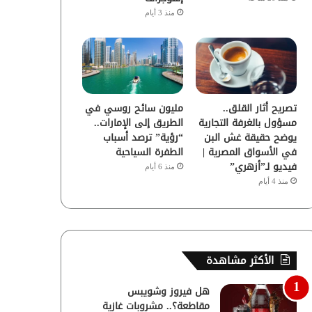
منذ 3 أيام
تصريح أثار القلق..
مليون سائح روسي في
مسؤول بالغرفة التجارية
الطريق إلى الإمارات..
يوضح حقيقة غش البن
“رؤية” ترصد أسباب
في الأسواق المصرية |
الطفرة السياحية
فيديو لـ”أزهري”
منذ 6 أيام
منذ 4 أيام
الأكثر مشاهدة
هل فيروز وشويبس
مقاطعة؟.. مشروبات غازية