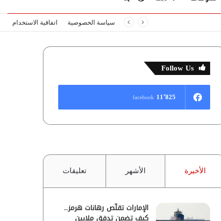
سياسة الخصوصية
اتفاقية الاستخدام
المظلم
عن
Follow Us
11٬825
facebook
الأخيرة
الأشهر
تعليقات
الإمارات تقلّص رهانات هرمز..
كيف تضمن تدفق ملايين