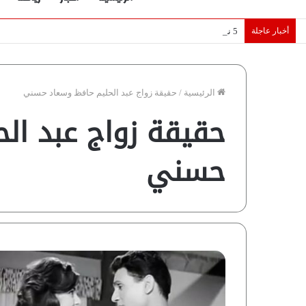
أخبار عاجلة
5 نجوم عرب يخطفون الأضواء بسوق الانتقالات الأوروبية 2026.. “رؤية” تكشف التفاصيل | إنفوجراف
الرئيسية
/
حقيقة زواج عبد الحليم حافظ وسعاد حسني
حقيقة زواج عبد ال
حسني