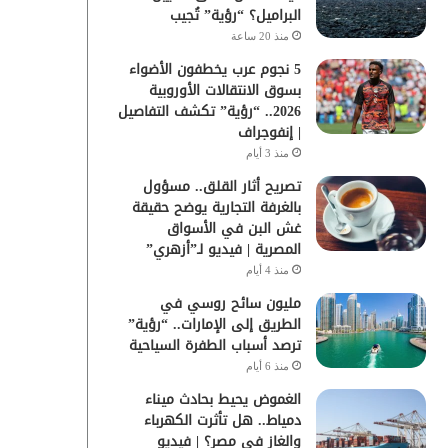
البراميل؟ “رؤية” تُجيب
منذ 20 ساعة
5 نجوم عرب يخطفون الأضواء
بسوق الانتقالات الأوروبية
2026.. “رؤية” تكشف التفاصيل
| إنفوجراف
منذ 3 أيام
تصريح أثار القلق.. مسؤول
بالغرفة التجارية يوضح حقيقة
غش البن في الأسواق
المصرية | فيديو لـ”أزهري”
منذ 4 أيام
مليون سائح روسي في
الطريق إلى الإمارات.. “رؤية”
ترصد أسباب الطفرة السياحية
منذ 6 أيام
الغموض يحيط بحادث ميناء
دمياط.. هل تأثرت الكهرباء
والغاز في مصر؟ | فيديو