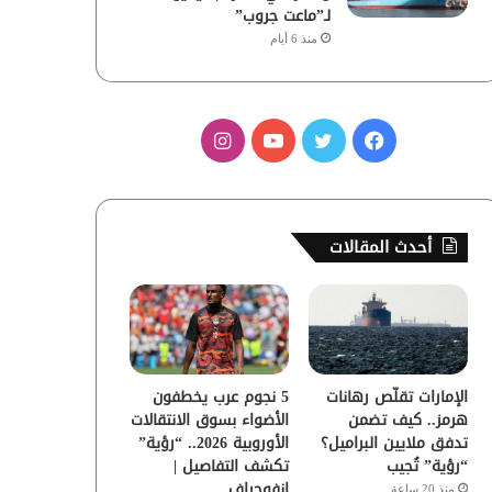
لـ”ماعت جروب”
منذ 6 أيام
ف
ت
ي
ا
ي
و
و
ن
س
ي
ت
س
أحدث المقالات
ب
ت
ي
ت
و
ر
و
ق
ك
ب
ر
الإمارات تقلّص رهانات
5 نجوم عرب يخطفون
ا
هرمز.. كيف تضمن
الأضواء بسوق الانتقالات
تدفق ملايين البراميل؟
الأوروبية 2026.. “رؤية”
م
“رؤية” تُجيب
تكشف التفاصيل |
إنفوجراف
منذ 20 ساعة