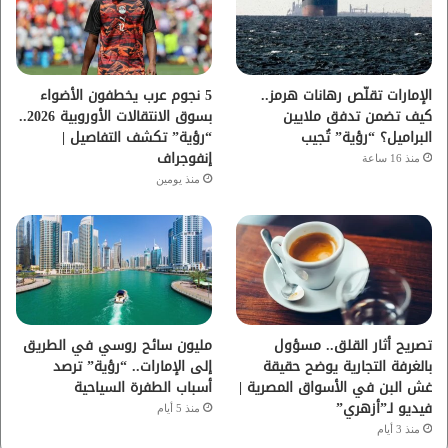
و
ر
و
ق
ك
ب
ر
ا
الإمارات تقلّص رهانات هرمز..
5 نجوم عرب يخطفون الأضواء
كيف تضمن تدفق ملايين
بسوق الانتقالات الأوروبية 2026..
م
البراميل؟ “رؤية” تُجيب
“رؤية” تكشف التفاصيل |
إنفوجراف
منذ 16 ساعة
منذ يومين
تصريح أثار القلق.. مسؤول
مليون سائح روسي في الطريق
بالغرفة التجارية يوضح حقيقة
إلى الإمارات.. “رؤية” ترصد
غش البن في الأسواق المصرية |
أسباب الطفرة السياحية
فيديو لـ”أزهري”
منذ 5 أيام
منذ 3 أيام