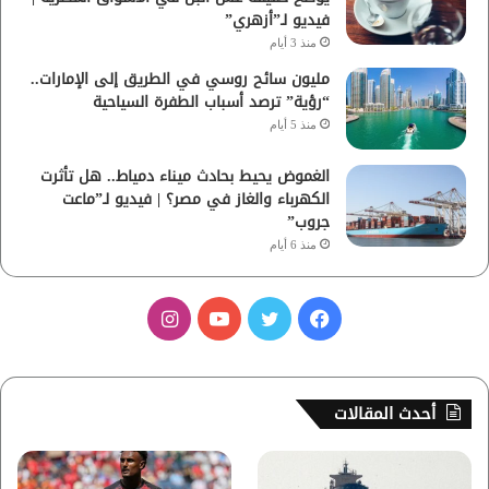
فيديو لـ”أزهري”
منذ 3 أيام
مليون سائح روسي في الطريق إلى الإمارات..
“رؤية” ترصد أسباب الطفرة السياحية
منذ 5 أيام
الغموض يحيط بحادث ميناء دمياط.. هل تأثرت
الكهرباء والغاز في مصر؟ | فيديو لـ”ماعت
جروب”
منذ 6 أيام
ف
ت
ي
ا
ي
و
و
ن
س
ي
ت
س
أحدث المقالات
ب
ت
ي
ت