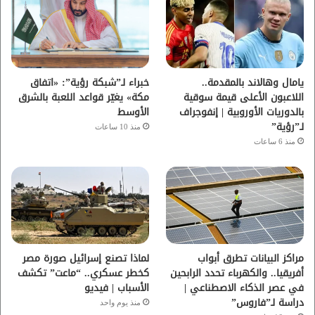
و
ر
و
ق
ك
ب
ر
ا
يامال وهالاند بالمقدمة..
خبراء لـ”شبكة رؤية”: «اتفاق
اللاعبون الأعلى قيمة سوقية
مكة» يغيّر قواعد اللعبة بالشرق
م
بالدوريات الأوروبية | إنفوجراف
الأوسط
لـ”رؤية”
منذ 10 ساعات
منذ 6 ساعات
مراكز البيانات تطرق أبواب
لماذا تصنع إسرائيل صورة مصر
أفريقيا.. والكهرباء تحدد الرابحين
كخطر عسكري.. “ماعت” تكشف
في عصر الذكاء الاصطناعي |
الأسباب | فيديو
دراسة لـ”فاروس”
منذ يوم واحد