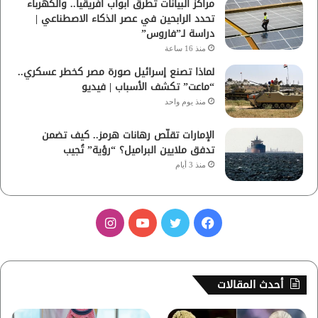
مراكز البيانات تطرق أبواب أفريقيا.. والكهرباء
تحدد الرابحين في عصر الذكاء الاصطناعي |
دراسة لـ”فاروس”
منذ 16 ساعة
لماذا تصنع إسرائيل صورة مصر كخطر عسكري..
“ماعت” تكشف الأسباب | فيديو
منذ يوم واحد
الإمارات تقلّص رهانات هرمز.. كيف تضمن
تدفق ملايين البراميل؟ “رؤية” تُجيب
منذ 3 أيام
ف
ت
ي
ا
ي
و
و
ن
س
ي
ت
س
أحدث المقالات
ب
ت
ي
ت