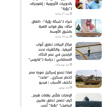
بالدوريات الأوروبية | إنفوجراف
لـ”رؤية”
منذ 15 ساعة
خبراء لـ”شبكة رؤية”: «اتفاق
مكة» يغيّر قواعد اللعبة
بالشرق الأوسط
منذ 19 ساعة
مراكز البيانات تطرق أبواب
أفريقيا.. والكهرباء تحدد
الرابحين في عصر الذكاء
الاصطناعي | دراسة لـ”فاروس”
منذ يوم واحد
لماذا تصنع إسرائيل صورة مصر
كخطر عسكري.. “ماعت”
تكشف الأسباب | فيديو
منذ يومين
الإمارات تقلّص رهانات هرمز..
كيف تضمن تدفق ملايين
البراميل؟ “رؤية” تُجيب