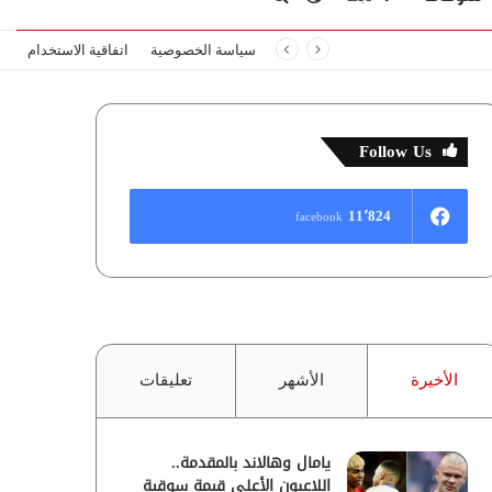
سياسة الخصوصية
اتفاقية الاستخدام
المظلم
عن
Follow Us
11٬824
facebook
الأخيرة
الأشهر
تعليقات
يامال وهالاند بالمقدمة..
اللاعبون الأعلى قيمة سوقية