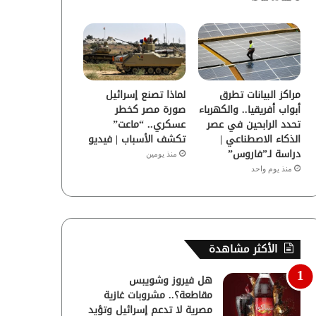
مراكز البيانات تطرق
لماذا تصنع إسرائيل
أبواب أفريقيا.. والكهرباء
صورة مصر كخطر
تحدد الرابحين في عصر
عسكري.. “ماعت”
الذكاء الاصطناعي |
تكشف الأسباب | فيديو
دراسة لـ”فاروس”
منذ يومين
منذ يوم واحد
الأكثر مشاهدة
هل فيروز وشويبس
مقاطعة؟.. مشروبات غازية
مصرية لا تدعم إسرائيل وتؤيد