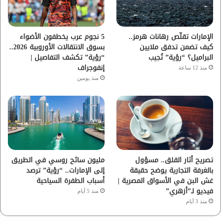
ك
ب
ر
ا
الإمارات تقلّص رهانات هرمز..
5 نجوم عرب يخطفون الأضواء
كيف تضمن تدفق ملايين
بسوق الانتقالات الأوروبية 2026..
م
البراميل؟ “رؤية” تُجيب
“رؤية” تكشف التفاصيل |
إنفوجراف
منذ 12 ساعة
منذ يومين
تصريح أثار القلق.. مسؤول
مليون سائح روسي في الطريق
بالغرفة التجارية يوضح حقيقة
إلى الإمارات.. “رؤية” ترصد
غش البن في الأسواق المصرية |
أسباب الطفرة السياحية
فيديو لـ”أزهري”
منذ 5 أيام
منذ 3 أيام