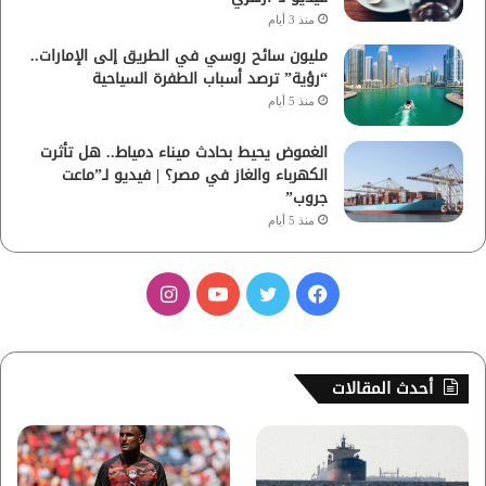
منذ 3 أيام
مليون سائح روسي في الطريق إلى الإمارات..
“رؤية” ترصد أسباب الطفرة السياحية
منذ 5 أيام
الغموض يحيط بحادث ميناء دمياط.. هل تأثرت
الكهرباء والغاز في مصر؟ | فيديو لـ”ماعت
جروب”
منذ 5 أيام
ف
ت
ي
ا
ي
و
و
ن
س
ي
ت
س
أحدث المقالات
ب
ت
ي
ت
و
ر
و
ق