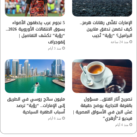
ك
ب
ر
ا
الإمارات تقلّص رهانات هرمز..
5 نجوم عرب يخطفون الأضواء
كيف تضمن تدفق ملايين
بسوق الانتقالات الأوروبية 2026..
م
البراميل؟ “رؤية” تُجيب
“رؤية” تكشف التفاصيل |
إنفوجراف
منذ 24 ساعة
منذ 3 أيام
تصريح أثار القلق.. مسؤول
مليون سائح روسي في الطريق
بالغرفة التجارية يوضح حقيقة
إلى الإمارات.. “رؤية” ترصد
غش البن في الأسواق المصرية |
أسباب الطفرة السياحية
فيديو لـ”أزهري”
منذ 6 أيام
منذ 4 أيام