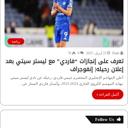
رياضة
Ehab
25 أبريل، 2025
0
70
تعرف على إنجازات “فاردي” مع ليستر سيتي بعد
إعلان رحيله| إنفوجراف
أعلن المهاجم الإنجليزي المخضرم جيمي فاردي، رحيله عن نادي ليستر سيتي
بنهاية الموسم الكروي الجاري 2024-2025. وأسدل فاردي الستار عن…
أكمل القراءة »
Follow Us