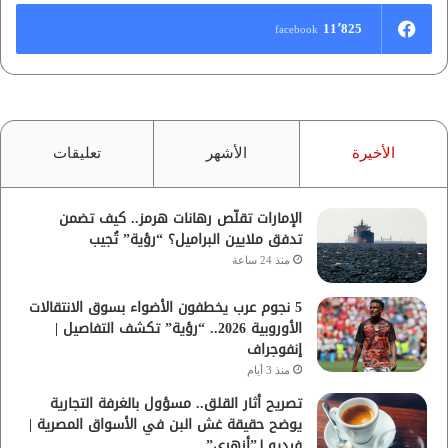
11٬825
facebook
الأخيرة
الأشهر
تعليقات
الإمارات تقلّص رهانات هرمز.. كيف تضمن
تدفق ملايين البراميل؟ “رؤية” تُجيب
منذ 24 ساعة
5 نجوم عرب يخطفون الأضواء بسوق الانتقالات
الأوروبية 2026.. “رؤية” تكشف التفاصيل |
إنفوجراف
منذ 3 أيام
تصريح أثار القلق.. مسؤول بالغرفة التجارية
يوضح حقيقة غش البن في الأسواق المصرية |
فيديو لـ”أزهري”