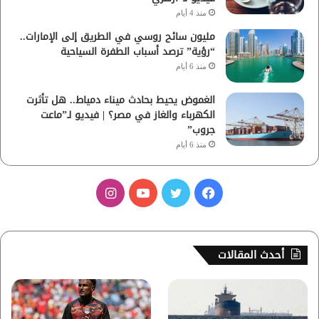
منذ 4 أيام
مليون سائح روسي في الطريق إلى الإمارات..
“رؤية” ترصد أسباب الطفرة السياحية
منذ 6 أيام
الغموض يحيط بحادث ميناء دمياط.. هل تأثرت
الكهرباء والغاز في مصر؟ | فيديو لـ”ماعت
جروب”
منذ 6 أيام
ف
ت
ي
ا
ي
و
و
ن
س
ي
ت
س
أحدث المقالات
ب
ت
ي
ت
و
ر
و
ق